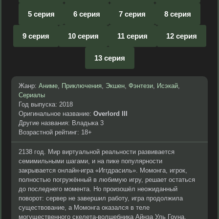
5 серия
6 серия
7 серия
8 серия
9 серия
10 серия
11 серия
12 серия
13 серия
Жанр:
Аниме
,
Приключения
,
Экшен
,
Фэнтези
,
Исэкай
,
Сериалы
Год выпуска: 2018
Оригинальное название:
Overlord III
Другие названия: Владыка 3
Возрастной рейтинг: 18+
2138 год. Мир виртуальной реальности развивается
семимильными шагами, и на пике популярности
закрывается онлайн-игра «Иггдрасиль». Момонга, игрок,
полностью погружённый в любимую игру, решает остаться
до последнего момента. Но произошёл неожиданный
поворот: сервер не завершил работу, игра продолжила
существование, а Момонга оказался в теле
могущественного скелета-волшебника Айнза Уль Гоуна.