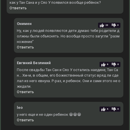
как у Тан Сана и у Сяо У появился вообще ребёнок?
Ответить
Онимен
23
3
Ну, как у людей появляются дети думаю тебе родители д
олжны были объяснять. Но вообще просто загугли "разм
ножение"
Ответить
Евгвний Безликий
6
0
После свадьбы Тан Сан и Сяо У остались наедине, Тан Са
н... Хм-м, в общем, его Божественный статус вряд ли сде
лал из него евнуха. Р-раз, и ребенок. Они и сами этого не о
жидали.
Ответить
leo
6
0
у него еще и не один ребенок 😁😁😁
Ответить