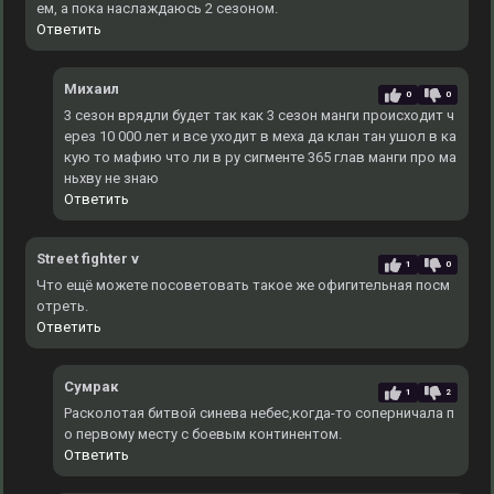
ем, а пока наслаждаюсь 2 сезоном.
Ответить
Михаил
0
0
3 сезон врядли будет так как 3 сезон манги происходит ч
ерез 10 000 лет и все уходит в меха да клан тан ушол в ка
кую то мафию что ли в ру сигменте 365 глав манги про ма
ньхву не знаю
Ответить
Street fighter v
1
0
Что ещё можете посоветовать такое же офигительная посм
отреть.
Ответить
Сумрак
1
2
Расколотая битвой синева небес,когда-то соперничала п
о первому месту с боевым континентом.
Ответить