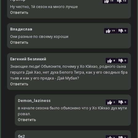
19
10
Ну честно, 1й сезон на много лучше
Ответить
Владислав
19
0
Они разные по своему хороши
Ответить
Евгений Безликий
8
0
Знающие люди! Объясните, почему у Хо Юйхао, родного сына
герцога Дай Хао, нет духа Белого Тигра, как у его сводных бра
тьев и как у его предка - Дай Мубая?
Ответить
Demon_laziness
2
0
в начале сезона было объяснено что у Хо Юйхао дух мути
ровал.
Ответить
бк2
3
3