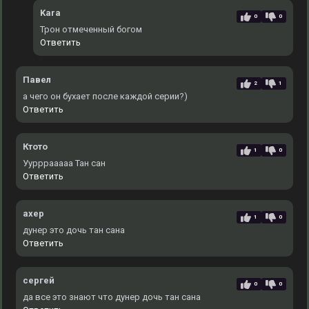
Kara
0
0
Трон отмеченный богом
Ответить
Павел
2
1
а чего он бухает после каждой серии?)
Ответить
Ктото
1
0
Уурррааааа Тан сан
Ответить
ахер
1
0
дунер это дочь тан сана
Ответить
сергей
0
0
да все это знают что дунер дочь тан сана