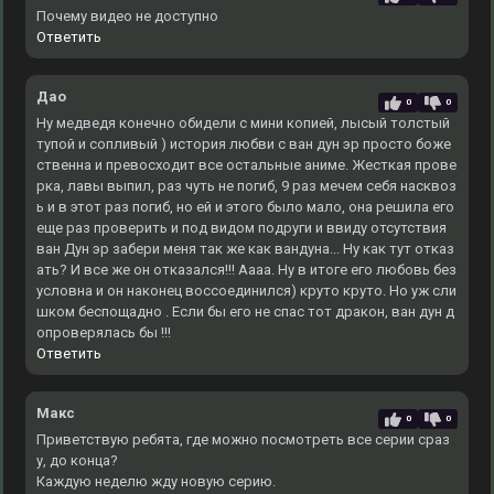
Почему видео не доступно
Ответить
Дао
0
0
Ну медведя конечно обидели с мини копией, лысый толстый
тупой и сопливый ) история любви с ван дун эр просто боже
ственна и превосходит все остальные аниме. Жесткая прове
рка, лавы выпил, раз чуть не погиб, 9 раз мечем себя насквоз
ь и в этот раз погиб, но ей и этого было мало, она решила его
еще раз проверить и под видом подруги и ввиду отсутствия
ван Дун эр забери меня так же как вандуна... Ну как тут отказ
ать? И все же он отказался!!! Аааа. Ну в итоге его любовь без
условна и он наконец воссоединился) круто круто. Но уж сли
шком беспощадно . Если бы его не спас тот дракон, ван дун д
опроверялась бы !!!
Ответить
Макс
0
0
Приветствую ребята, где можно посмотреть все серии сраз
у, до конца?
Каждую неделю жду новую серию.