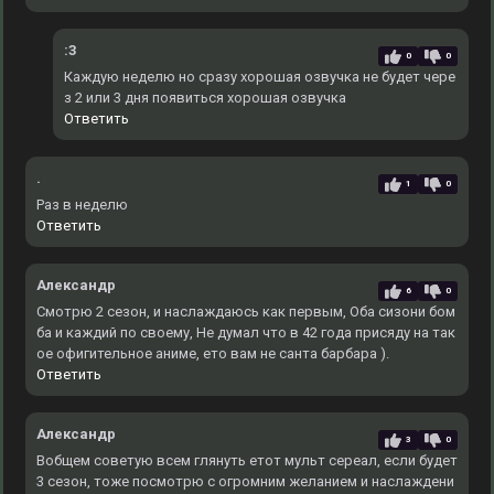
:3
0
0
Каждую неделю но сразу хорошая озвучка не будет чере
з 2 или 3 дня появиться хорошая озвучка
Ответить
.
1
0
Раз в неделю
Ответить
Александр
6
0
Смотрю 2 сезон, и наслаждаюсь как первым, Оба сизони бом
ба и каждий по своему, Не думал что в 42 года присяду на так
ое офигительное аниме, ето вам не санта барбара ).
Ответить
Александр
3
0
Вобщем советую всем глянуть етот мульт сереал, если будет
3 сезон, тоже посмотрю с огромним желанием и наслаждени