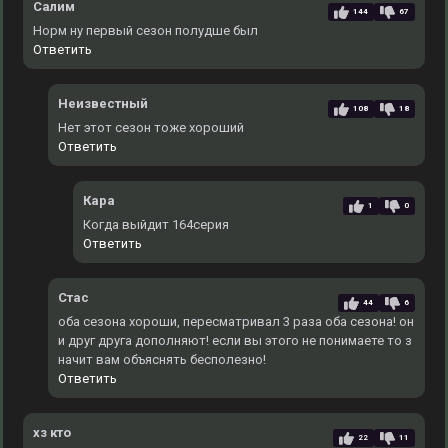
Салим
144
67
Норм ну первый сезон полудше был
Ответить
Неизвестный
108
18
Нет этот сезон тоже хороший
Ответить
Кара
1
0
Когда выйдит 164серия
Ответить
Стас
44
6
оба сезона хороши, пересматривал 3 раза оба сезона! он
и друг друга дополняют! если вы этого не понимаете то з
начит вам объяснять бесполезно!
Ответить
хз кто
22
11