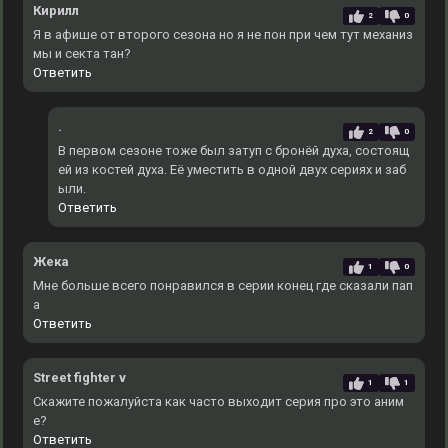
Кирилл
2
0
Я в афише от второго сезона но я не пон при чем тут механиз
мы и секта тан?
Ответить
.
2
0
В первом сезоне тоже был затуп с бронёй духа, состоящ
ей из костей духа. Еë уместить в одной двух сериях и заб
ыли.
Ответить
Жека
1
0
Мне больше всего понравился в серии конец где сказали пап
а
Ответить
Street fighter v
1
1
Скажите пожалуйста как часто выходит серия про это аним
е?
Ответить