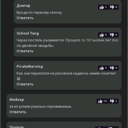
Доктор
2
0
Вроде по первому сезону
Ответить
School Tang
0
0
Через постель разумеется. Прошло то 10 тысячи лет пос
ле двойной свадьбы.
Ответить
PirateWarning
0
0
Как они переспали не рисовали надеюсь намёк понятен!
😁
Ответить
Мейхер
16
2
за их успехи реально переживаешь
Ответить
Прапор