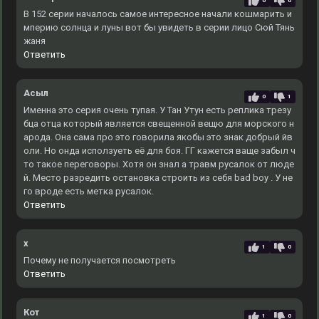
0
0
В 152 серии началось самое интересное начали кошмарить и
мперию солнца и луны вот бы увидеть в серии лицо Сюй Тянь
жаня
Ответить
Асыл
0
1
Именна это серия очень тупая. У Тан Утун есть реплика трезу
бца отца который является свещенной вещю для морского н
арода. Она сама про это говорила якобы это знак добрый йв
оли. Но онда исползуеть её для боя. ГГ кажется ваще забыл ч
то такое переговоры. Хотя он знал а травм русалок от люде
й. Место разредить остановка строить из себя bad boy . У не
го вроде есть метка русалок.
Ответить
x
1
0
Почему не получается посмотреть
Ответить
Кот
1
0