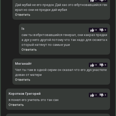
Дай мубай не его предок Дай хао это вбутновавшийся ген
ирал но они не предки дай мубая
Ответить
ls
0
0
сам ты взбунтовавшийся генерал, они какраз предки
а дух у него другой потому что так надо для сюжета к
оторый натянут по самые уши
Ответить
Меганайт
0
0
Чел ты там в одной серии он сказал что его дух унастеле
дован от матери
Ответить
Коротков Григорий
2
2
я понел его учитель это тан сан
Ответить