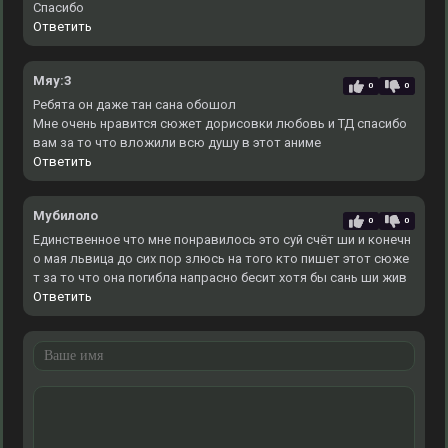
Спасибо
Ответить
Мяу:3
0
0
Ребята он даже тан сана обошол
Мне очень нравится сюжет дорисовки любовь и ТД спасибо
вам за то что вложили всю душу в этот аниме
Ответить
Мубилоло
0
0
Единственное что мне понравилось это суй счёт ши и конечн
о мая львица до сих пор злюсь на того кто пишет этот сюже
т за то что она погибла напрасно бесит хотя бы сань ши жив
Ответить