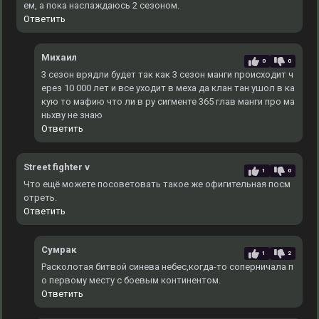
ем, а пока наслаждаюсь 2 сезоном.
Ответить
Михаил
0
0
3 сезон врядли будет так как 3 сезон манги происходит ч
ерез 10 000 лет и все уходит в меха да клан тан ушол в ка
кую то мафию что ли в ру сигменте 365 глав манги про ма
ньхву не знаю
Ответить
Street fighter v
1
0
Что ещё можете посоветовать такое же офигительная посм
отреть.
Ответить
Сумрак
1
2
Расколотая битвой синева небес,когда-то соперничала п
о первому месту с боевым континентом.
Ответить