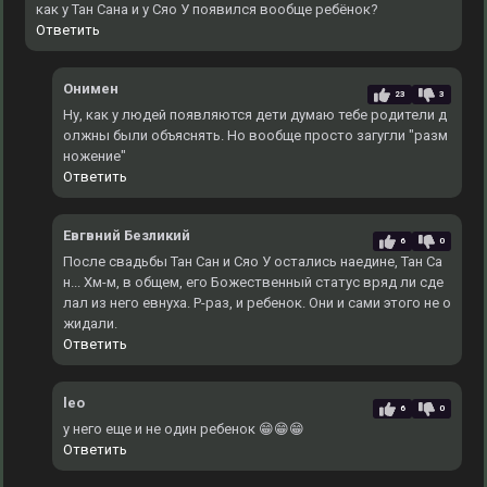
как у Тан Сана и у Сяо У появился вообще ребёнок?
Ответить
Онимен
23
3
Ну, как у людей появляются дети думаю тебе родители д
олжны были объяснять. Но вообще просто загугли "разм
ножение"
Ответить
Евгвний Безликий
6
0
После свадьбы Тан Сан и Сяо У остались наедине, Тан Са
н... Хм-м, в общем, его Божественный статус вряд ли сде
лал из него евнуха. Р-раз, и ребенок. Они и сами этого не о
жидали.
Ответить
leo
6
0
у него еще и не один ребенок 😁😁😁
Ответить