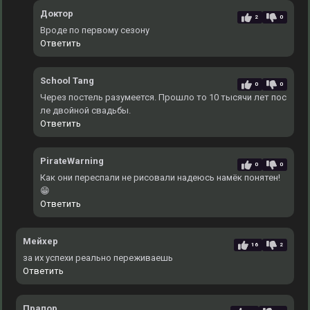
Доктор
2
0
Вроде по первому сезону
Ответить
School Tang
0
0
Через постель разумеется. Прошло то 10 тысячи лет пос
ле двойной свадьбы.
Ответить
PirateWarning
0
0
Как они переспали не рисовали надеюсь намёк понятен!
😁
Ответить
Мейхер
16
2
за их успехи реально переживаешь
Ответить
Прапор