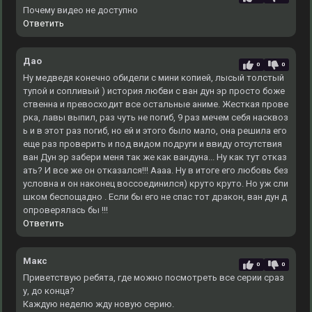
Почему видео не доступно
Ответить
Дао
0
0
Ну медведя конечно обидели с мини копией, лысый толстый
тупой и сопливый ) история любви с ван дун эр просто боже
ственна и превосходит все остальные аниме. Жесткая прове
рка, лавы выпил, раз чуть не погиб, 9 раз мечем себя насквоз
ь и в этот раз погиб, но ей и этого было мало, она решила его
еще раз проверить и под видом подруги и ввиду отсутствия
ван Дун эр забери меня так же как вандуна... Ну как тут отказ
ать? И все же он отказался!!! Аааа. Ну в итоге его любовь без
условна и он наконец воссоединился) круто круто. Но уж сли
шком беспощадно . Если бы его не спас тот дракон, ван дун д
опроверялась бы !!!
Ответить
Макс
0
0
Приветствую ребята, где можно посмотреть все серии сраз
у, до конца?
Каждую неделю жду новую серию.