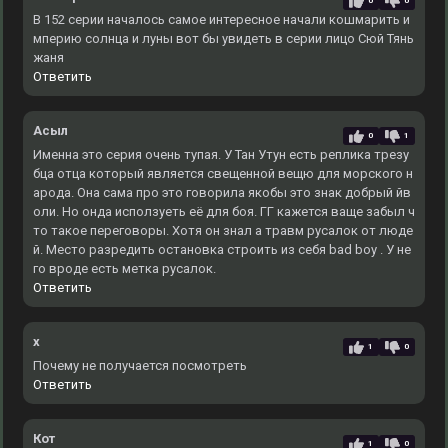
0
0
В 152 серии началось самое интересное начали кошмарить и
мперию солнца и луны вот бы увидеть в серии лицо Сюй Тянь
жаня
Ответить
Асыл
0
1
Именна это серия очень тупая. У Тан Утун есть реплика трезу
бца отца который является свещенной вещю для морского н
арода. Она сама про это говорила якобы это знак добрый йв
оли. Но онда исползуеть её для боя. ГГ кажется ваще забыл ч
то такое переговоры. Хотя он знал а травм русалок от люде
й. Место разредить остановка строить из себя bad boy . У не
го вроде есть метка русалок.
Ответить
x
1
0
Почему не получается посмотреть
Ответить
Кот
1
0