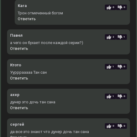
Kara
0
0
Трон отмеченный богом
Ответить
Павел
2
1
а чего он бухает после каждой серии?)
Ответить
Ктото
1
0
Уурррааааа Тан сан
Ответить
ахер
1
0
дунер это дочь тан сана
Ответить
сергей
0
0
да все это знают что дунер дочь тан сана