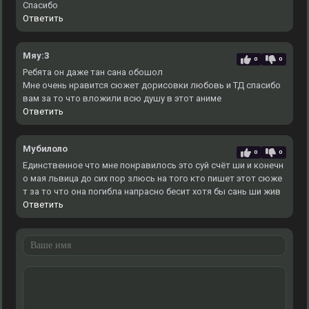
Спасибо
Ответить
Мяу:3
0
0
Ребята он даже тан сана обошол
Мне очень нравится сюжет дорисовки любовь и ТД спасибо
вам за то что вложили всю душу в этот аниме
Ответить
Мубилоло
0
0
Единственное что мне понравилось это суй счёт ши и конечн
о мая львица до сих пор злюсь на того кто пишет этот сюже
т за то что она погибла напрасно бесит хотя бы сань ши жив
Ответить