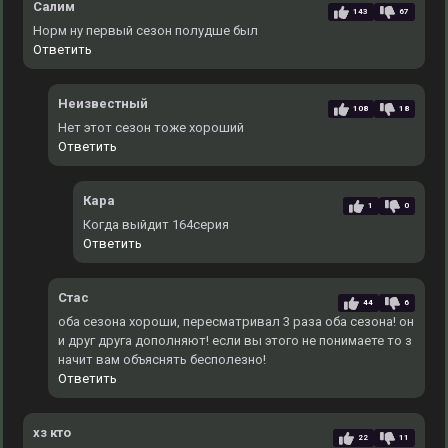
Салим
143
67
Норм ну первый сезон полудше был
Ответить
Неизвестный
108
18
Нет этот сезон тоже хороший
Ответить
Кара
1
0
Когда выйдит 164серия
Ответить
Стас
44
6
оба сезона хороши, пересматривал 3 раза оба сезона! он
и друг друга дополняют! если вы этого не понимаете то з
начит вам объяснять бесполезно!
Ответить
хз кто
22
11