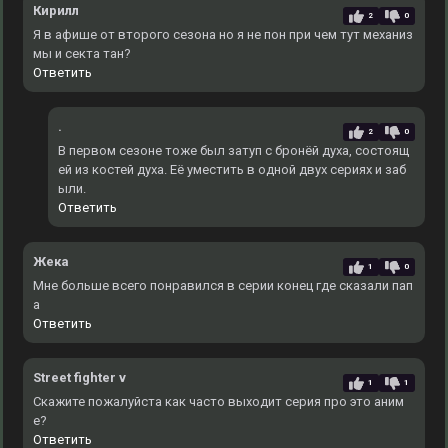
Кирилл
2
0
Я в афише от второго сезона но я не пон при чем тут механиз
мы и секта тан?
Ответить
.
2
0
В первом сезоне тоже был затуп с бронёй духа, состоящ
ей из костей духа. Еë уместить в одной двух сериях и заб
ыли.
Ответить
Жека
1
0
Мне больше всего понравился в серии конец где сказали пап
а
Ответить
Street fighter v
1
1
Скажите пожалуйста как часто выходит серия про это аним
е?
Ответить