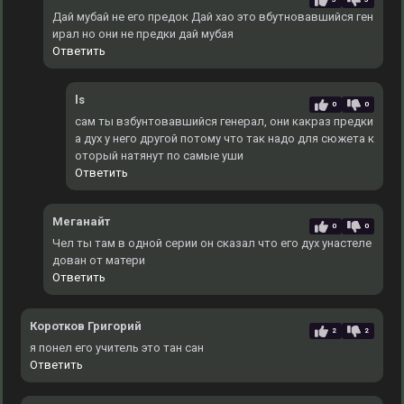
Дай мубай не его предок Дай хао это вбутновавшийся ген
ирал но они не предки дай мубая
Ответить
ls
0
0
сам ты взбунтовавшийся генерал, они какраз предки
а дух у него другой потому что так надо для сюжета к
оторый натянут по самые уши
Ответить
Меганайт
0
0
Чел ты там в одной серии он сказал что его дух унастеле
дован от матери
Ответить
Коротков Григорий
2
2
я понел его учитель это тан сан
Ответить