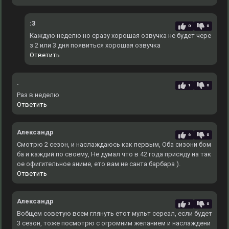
:3
0
0
Каждую неделю но сразу хорошая озвучка не будет чере
з 2 или 3 дня появиться хорошая озвучка
Ответить
.
1
0
Раз в неделю
Ответить
Александр
6
0
Смотрю 2 сезон, и наслаждаюсь как первым, Оба сизони бом
ба и каждий по своему, Не думал что в 42 года присяду на так
ое офигительное аниме, ето вам не санта барбара ).
Ответить
Александр
3
0
Вобщем советую всем глянуть етот мульт сереал, если будет
3 сезон, тоже посмотрю с огромним желанием и наслаждени