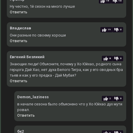
19
10
Ну честно, 1й сезон на много лучше
Ответить
Владислав
19
0
Они разные по своему хороши
Ответить
Евгений Безликий
8
0
Знающие люди! Объясните, почему у Хо Юйхао, родного сына
герцога Дай Хао, нет духа Белого Тигра, как у его сводных бра
тьев и как у его предка - Дай Мубая?
Ответить
Demon_laziness
2
0
в начале сезона было объяснено что у Хо Юйхао дух мути
ровал.
Ответить
бк2
3
3