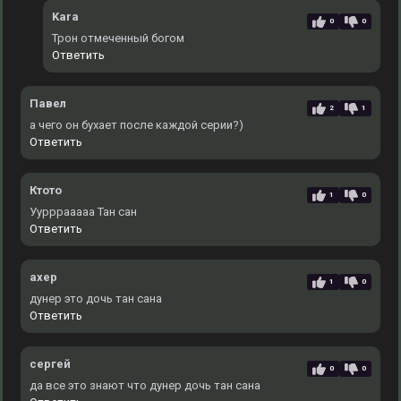
Kara
0
0
Трон отмеченный богом
Ответить
Павел
2
1
а чего он бухает после каждой серии?)
Ответить
Ктото
1
0
Уурррааааа Тан сан
Ответить
ахер
1
0
дунер это дочь тан сана
Ответить
сергей
0
0
да все это знают что дунер дочь тан сана