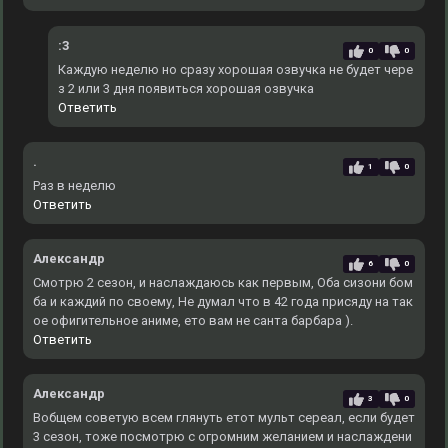
:3
0
0
Каждую неделю но сразу хорошая озвучка не будет чере
з 2 или 3 дня появиться хорошая озвучка
Ответить
.
1
0
Раз в неделю
Ответить
Александр
6
0
Смотрю 2 сезон, и наслаждаюсь как первым, Оба сизони бом
ба и каждий по своему, Не думал что в 42 года присяду на так
ое офигительное аниме, ето вам не санта барбара ).
Ответить
Александр
3
0
Вобщем советую всем глянуть етот мульт сереал, если будет
3 сезон, тоже посмотрю с огромним желанием и наслаждени