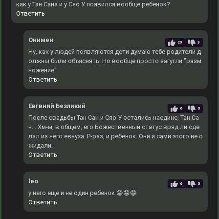
как у Тан Сана и у Сяо У появился вообще ребёнок?
Ответить
Онимен
23
3
Ну, как у людей появляются дети думаю тебе родители д
олжны были объяснять. Но вообще просто загугли "разм
ножение"
Ответить
Евгвний Безликий
6
0
После свадьбы Тан Сан и Сяо У остались наедине, Тан Са
н... Хм-м, в общем, его Божественный статус вряд ли сде
лал из него евнуха. Р-раз, и ребенок. Они и сами этого не о
жидали.
Ответить
leo
6
0
у него еще и не один ребенок 😁😁😁
Ответить