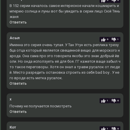
0
0
В 152 серии началось самое интересное начали кошмарить и
мперию солнца и луны вот бы увидеть в серии лицо Сюй Тянь
жаня
Ответить
Асыл
0
1
Именна это серия очень тупая. У Тан Утун есть реплика трезу
бца отца который является свещенной вещю для морского н
арода. Она сама про это говорила якобы это знак добрый йв
оли. Но онда исползуеть её для боя. ГГ кажется ваще забыл ч
то такое переговоры. Хотя он знал а травм русалок от люде
й. Место разредить остановка строить из себя bad boy . У не
го вроде есть метка русалок.
Ответить
x
1
0
Почему не получается посмотреть
Ответить
Кот
1
0