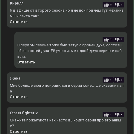
Кирилл
2
0
Я в афише от второго сезона но я не пон при чем тут механиз
мы и секта тан?
Ответить
.
2
0
В первом сезоне тоже был затуп с бронёй духа, состоящ
ей из костей духа. Еë уместить в одной двух сериях и заб
ыли.
Ответить
Жека
1
0
Мне больше всего понравился в серии конец где сказали пап
а
Ответить
Street fighter v
1
1
Скажите пожалуйста как часто выходит серия про это аним
е?
Ответить