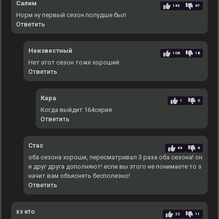
Салим
143
67
Норм ну первый сезон полудше был
Ответить
Неизвестный
108
18
Нет этот сезон тоже хороший
Ответить
Кара
1
0
Когда выйдит 164серия
Ответить
Стас
44
6
оба сезона хороши, пересматривал 3 раза оба сезона! он
и друг друга дополняют! если вы этого не понимаете то з
начит вам объяснять бесполезно!
Ответить
хз кто
22
11