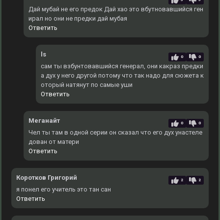
Дай мубай не его предок Дай хао это вбутновавшийся ген
ирал но они не предки дай мубая
Ответить
ls
0
0
сам ты взбунтовавшийся генерал, они какраз предки
а дух у него другой потому что так надо для сюжета к
оторый натянут по самые уши
Ответить
Меганайт
0
0
Чел ты там в одной серии он сказал что его дух унастеле
дован от матери
Ответить
Коротков Григорий
2
2
я понел его учитель это тан сан
Ответить