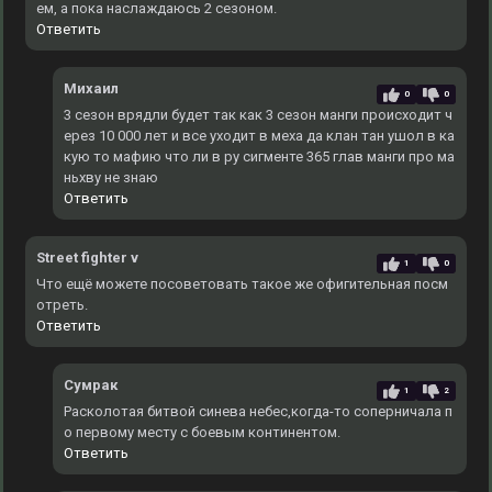
ем, а пока наслаждаюсь 2 сезоном.
Ответить
Михаил
0
0
3 сезон врядли будет так как 3 сезон манги происходит ч
ерез 10 000 лет и все уходит в меха да клан тан ушол в ка
кую то мафию что ли в ру сигменте 365 глав манги про ма
ньхву не знаю
Ответить
Street fighter v
1
0
Что ещё можете посоветовать такое же офигительная посм
отреть.
Ответить
Сумрак
1
2
Расколотая битвой синева небес,когда-то соперничала п
о первому месту с боевым континентом.
Ответить