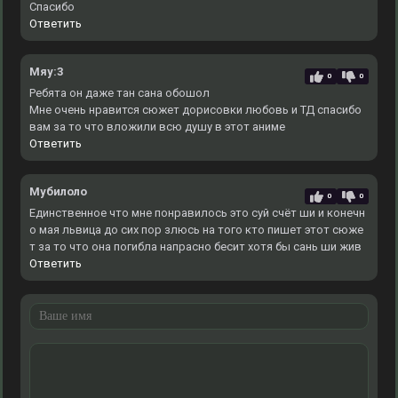
Спасибо
Ответить
Мяу:3
0
0
Ребята он даже тан сана обошол
Мне очень нравится сюжет дорисовки любовь и ТД спасибо
вам за то что вложили всю душу в этот аниме
Ответить
Мубилоло
0
0
Единственное что мне понравилось это суй счёт ши и конечн
о мая львица до сих пор злюсь на того кто пишет этот сюже
т за то что она погибла напрасно бесит хотя бы сань ши жив
Ответить