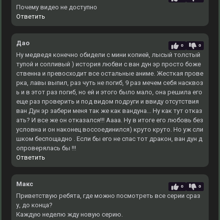
Почему видео не доступно
Ответить
Дао
0
0
Ну медведя конечно обидели с мини копией, лысый толстый
тупой и сопливый ) история любви с ван дун эр просто боже
ственна и превосходит все остальные аниме. Жесткая прове
рка, лавы выпил, раз чуть не погиб, 9 раз мечем себя насквоз
ь и в этот раз погиб, но ей и этого было мало, она решила его
еще раз проверить и под видом подруги и ввиду отсутствия
ван Дун эр забери меня так же как вандуна... Ну как тут отказ
ать? И все же он отказался!!! Аааа. Ну в итоге его любовь без
условна и он наконец воссоединился) круто круто. Но уж сли
шком беспощадно . Если бы его не спас тот дракон, ван дун д
опроверялась бы !!!
Ответить
Макс
0
0
Приветствую ребята, где можно посмотреть все серии сраз
у, до конца?
Каждую неделю жду новую серию.