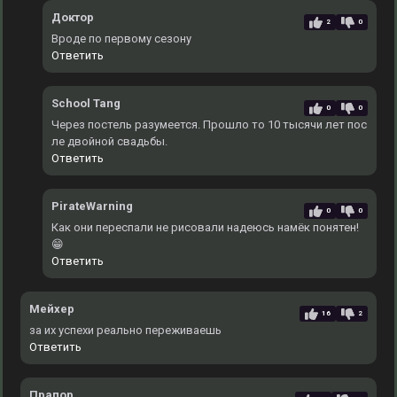
Доктор
2
0
Вроде по первому сезону
Ответить
School Tang
0
0
Через постель разумеется. Прошло то 10 тысячи лет пос
ле двойной свадьбы.
Ответить
PirateWarning
0
0
Как они переспали не рисовали надеюсь намёк понятен!
😁
Ответить
Мейхер
16
2
за их успехи реально переживаешь
Ответить
Прапор