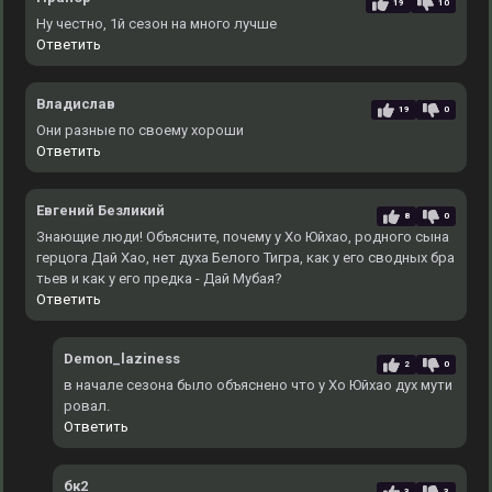
19
10
Ну честно, 1й сезон на много лучше
Ответить
Владислав
19
0
Они разные по своему хороши
Ответить
Евгений Безликий
8
0
Знающие люди! Объясните, почему у Хо Юйхао, родного сына
герцога Дай Хао, нет духа Белого Тигра, как у его сводных бра
тьев и как у его предка - Дай Мубая?
Ответить
Demon_laziness
2
0
в начале сезона было объяснено что у Хо Юйхао дух мути
ровал.
Ответить
бк2
3
3