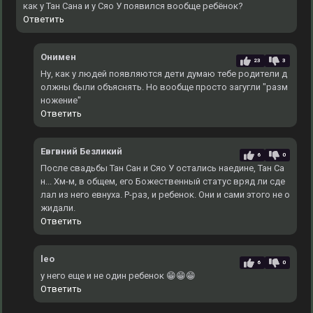
как у Тан Сана и у Сяо У появился вообще ребёнок?
Ответить
Онимен
23
3
Ну, как у людей появляются дети думаю тебе родители д
олжны были объяснять. Но вообще просто загугли "разм
ножение"
Ответить
Евгвний Безликий
6
0
После свадьбы Тан Сан и Сяо У остались наедине, Тан Са
н... Хм-м, в общем, его Божественный статус вряд ли сде
лал из него евнуха. Р-раз, и ребенок. Они и сами этого не о
жидали.
Ответить
leo
6
0
у него еще и не один ребенок 😁😁😁
Ответить