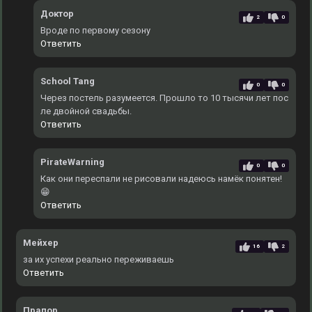
Доктор
2
0
Вроде по первому сезону
Ответить
School Tang
0
0
Через постель разумеется. Прошло то 10 тысячи лет пос
ле двойной свадьбы.
Ответить
PirateWarning
0
0
Как они переспали не рисовали надеюсь намёк понятен!
😁
Ответить
Мейхер
16
2
за их успехи реально переживаешь
Ответить
Прапор