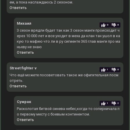
ем, а пока наслаждаюсь 2 сезоном.
Ответить
Михаил
0
0
3 сезон врядли будет так как 3 сезон манги происходит ч
ерез 10 000 лет и все уходит в меха да клан тан ушол в ка
кую то мафию что ли в ру сигменте 365 глав манги про ма
ньхву не знаю
Ответить
Street fighter v
1
0
Что ещё можете посоветовать такое же офигительная посм
отреть.
Ответить
Сумрак
1
2
Расколотая битвой синева небес,когда-то соперничала п
о первому месту с боевым континентом.
Ответить