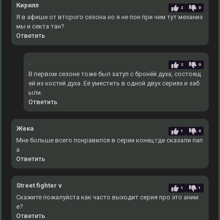
Кирилл
2
0
Я в афише от второго сезона но я не пон при чем тут механиз
мы и секта тан?
Ответить
.
2
0
В первом сезоне тоже был затуп с бронёй духа, состоящ
ей из костей духа. Еë уместить в одной двух сериях и заб
ыли.
Ответить
Жека
1
0
Мне больше всего понравился в серии конец где сказали пап
а
Ответить
Street fighter v
1
1
Скажите пожалуйста как часто выходит серия про это аним
е?
Ответить