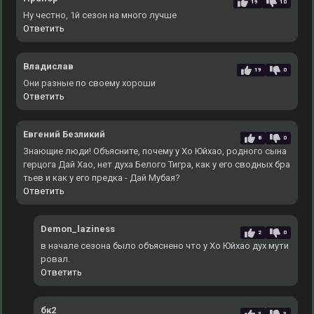
19
10
Ну честно, 1й сезон на много лучше
Ответить
Владислав
19
0
Они разные по своему хороши
Ответить
Евгений Безликий
8
0
Знающие люди! Объясните, почему у Хо Юйхао, родного сына
герцога Дай Хао, нет духа Белого Тигра, как у его сводных бра
тьев и как у его предка - Дай Мубая?
Ответить
Demon_laziness
2
0
в начале сезона было объяснено что у Хо Юйхао дух мути
ровал.
Ответить
бк2
3
3