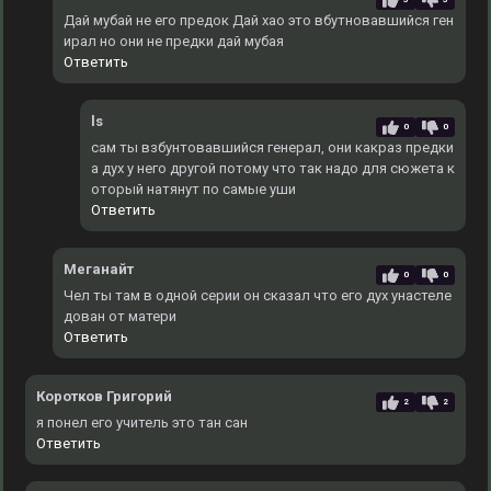
Дай мубай не его предок Дай хао это вбутновавшийся ген
ирал но они не предки дай мубая
Ответить
ls
0
0
сам ты взбунтовавшийся генерал, они какраз предки
а дух у него другой потому что так надо для сюжета к
оторый натянут по самые уши
Ответить
Меганайт
0
0
Чел ты там в одной серии он сказал что его дух унастеле
дован от матери
Ответить
Коротков Григорий
2
2
я понел его учитель это тан сан
Ответить