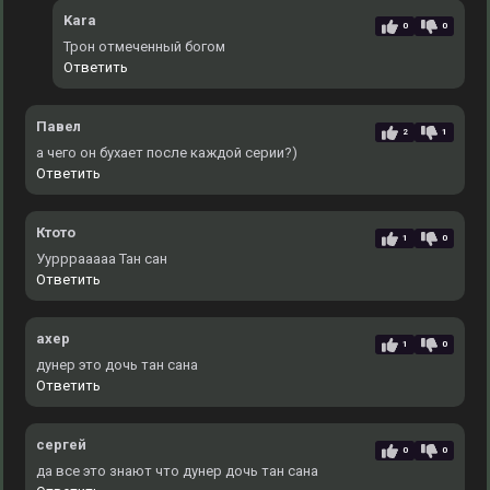
Kara
0
0
Трон отмеченный богом
Ответить
Павел
2
1
а чего он бухает после каждой серии?)
Ответить
Ктото
1
0
Уурррааааа Тан сан
Ответить
ахер
1
0
дунер это дочь тан сана
Ответить
сергей
0
0
да все это знают что дунер дочь тан сана