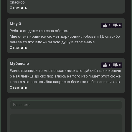
Спасибо
Ответить
Мяу:3
0
0
Ребята он даже тан сана обошол
Мне очень нравится сюжет дорисовки любовь и ТД спасибо
вам за то что вложили всю душу в этот аниме
Ответить
Мубилоло
0
0
Единственное что мне понравилось это суй счёт ши и конечн
о мая львица до сих пор злюсь на того кто пишет этот сюже
т за то что она погибла напрасно бесит хотя бы сань ши жив
Ответить