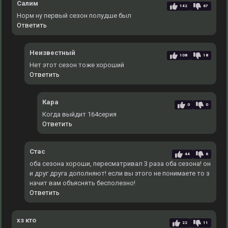
Салим
142
67
Норм ну первый сезон полудше был
Ответить
Неизвестный
108
18
Нет этот сезон тоже хороший
Ответить
Кара
0
0
Когда выйдит 164серия
Ответить
Стас
44
6
оба сезона хороши, пересматривал 3 раза оба сезона! он
и друг друга дополняют! если вы этого не понимаете то з
начит вам объяснять бесполезно!
Ответить
хз кто
22
11