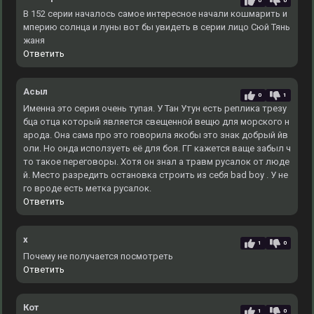
0
0
В 152 серии началось самое интересное начали кошмарить и
мперию солнца и луны вот бы увидеть в серии лицо Сюй Тянь
жаня
Ответить
Асыл
0
1
Именна это серия очень тупая. У Тан Утун есть реплика трезу
бца отца который является свещенной вещю для морского н
арода. Она сама про это говорила якобы это знак добрый йв
оли. Но онда исползуеть её для боя. ГГ кажется ваще забыл ч
то такое переговоры. Хотя он знал а травм русалок от люде
й. Место разредить остановка строить из себя bad boy . У не
го вроде есть метка русалок.
Ответить
x
1
0
Почему не получается посмотреть
Ответить
Кот
1
0