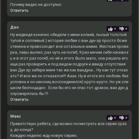
Почему видео не доступно
Ответить
Дао
0
0
Ну медведя конечно обидели с мини копией, лысый толстый
тупой и сопливый ) история любви с ван дун эр просто боже
ственна и превосходит все остальные аниме. Жесткая прове
рка, лавы выпил, раз чуть не погиб, 9 раз мечем себя насквоз
ь и в этот раз погиб, но ей и этого было мало, она решила его
еще раз проверить и под видом подруги и ввиду отсутствия
ван Дун эр забери меня так же как вандуна... Ну как тут отказ
ать? И все же он отказался!!! Аааа. Ну в итоге его любовь без
условна и он наконец воссоединился) круто круто. Но уж сли
шком беспощадно . Если бы его не спас тот дракон, ван дун д
опроверялась бы !!!
Ответить
Макс
0
0
Приветствую ребята, где можно посмотреть все серии сраз
у, до конца?
Каждую неделю жду новую серию.