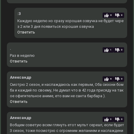
:3
0
0
Каждую неделю но сразу хорошая озвучка не будет чере
з 2 или 3 дня появиться хорошая озвучка
Ответить
.
1
0
Раз в неделю
Ответить
Александр
6
0
Смотрю 2 сезон, и наслаждаюсь как первым, Оба сизони бом
ба и каждий по своему, Не думал что в 42 года присяду на так
ое офигительное аниме, ето вам не санта барбара ).
Ответить
Александр
3
0
Вобщем советую всем глянуть етот мульт сереал, если будет
3 сезон, тоже посмотрю с огромним желанием и наслаждени