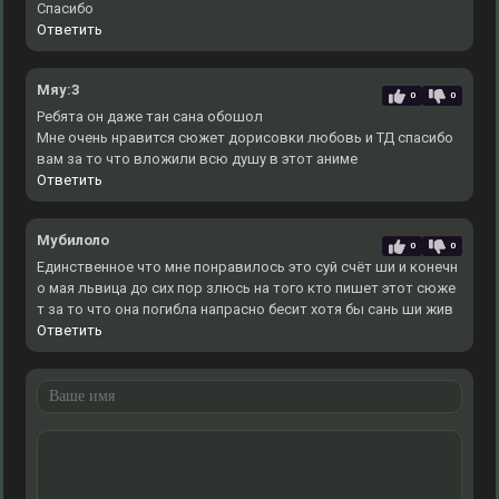
Спасибо
Ответить
Мяу:3
0
0
Ребята он даже тан сана обошол
Мне очень нравится сюжет дорисовки любовь и ТД спасибо
вам за то что вложили всю душу в этот аниме
Ответить
Мубилоло
0
0
Единственное что мне понравилось это суй счёт ши и конечн
о мая львица до сих пор злюсь на того кто пишет этот сюже
т за то что она погибла напрасно бесит хотя бы сань ши жив
Ответить