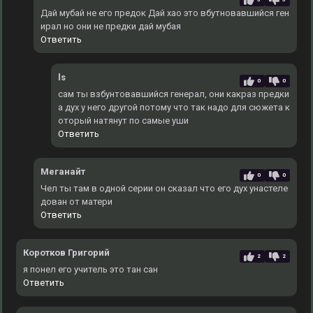
Дай мубай не его предок Дай хао это вбутновавшийся ген
ирал но они не предки дай мубая
Ответить
ls
0
0
сам ты взбунтовавшийся генерал, они какраз предки
а дух у него другой потому что так надо для сюжета к
оторый натянут по самые уши
Ответить
Меганайт
0
0
Чел ты там в одной серии он сказал что его дух унастеле
дован от матери
Ответить
Коротков Григорий
2
2
я понел его учитель это тан сан
Ответить