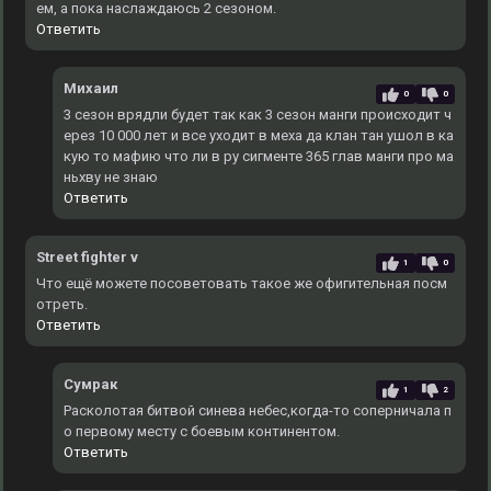
ем, а пока наслаждаюсь 2 сезоном.
Ответить
Михаил
0
0
3 сезон врядли будет так как 3 сезон манги происходит ч
ерез 10 000 лет и все уходит в меха да клан тан ушол в ка
кую то мафию что ли в ру сигменте 365 глав манги про ма
ньхву не знаю
Ответить
Street fighter v
1
0
Что ещё можете посоветовать такое же офигительная посм
отреть.
Ответить
Сумрак
1
2
Расколотая битвой синева небес,когда-то соперничала п
о первому месту с боевым континентом.
Ответить