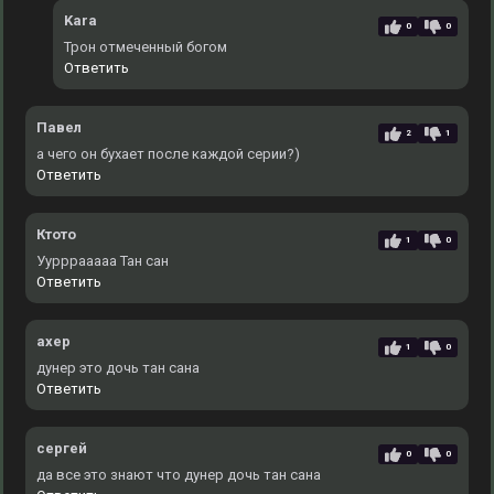
Kara
0
0
Трон отмеченный богом
Ответить
Павел
2
1
а чего он бухает после каждой серии?)
Ответить
Ктото
1
0
Уурррааааа Тан сан
Ответить
ахер
1
0
дунер это дочь тан сана
Ответить
сергей
0
0
да все это знают что дунер дочь тан сана