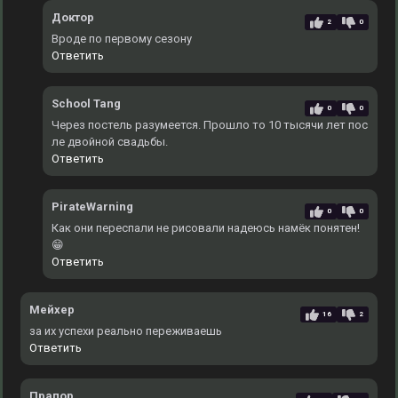
Доктор
2
0
Вроде по первому сезону
Ответить
School Tang
0
0
Через постель разумеется. Прошло то 10 тысячи лет пос
ле двойной свадьбы.
Ответить
PirateWarning
0
0
Как они переспали не рисовали надеюсь намёк понятен!
😁
Ответить
Мейхер
16
2
за их успехи реально переживаешь
Ответить
Прапор