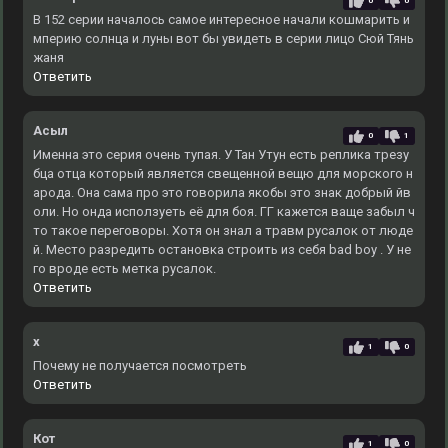
0
0
В 152 серии началось самое интересное начали кошмарить и
мперию солнца и луны вот бы увидеть в серии лицо Сюй Тянь
жаня
Ответить
Асыл
0
1
Именна это серия очень тупая. У Тан Утун есть реплика трезу
бца отца который является свещенной вещю для морского н
арода. Она сама про это говорила якобы это знак добрый йв
оли. Но онда исползуеть её для боя. ГГ кажется ваще забыл ч
то такое переговоры. Хотя он знал а травм русалок от люде
й. Место разредить остановка строить из себя bad boy . У не
го вроде есть метка русалок.
Ответить
x
1
0
Почему не получается посмотреть
Ответить
Кот
1
0