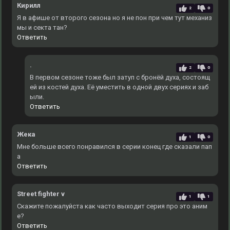
Кирилл
2
0
Я в афише от второго сезона но я не пон при чем тут механиз
мы и секта тан?
Ответить
.
2
0
В первом сезоне тоже был затуп с бронёй духа, состоящ
ей из костей духа. Еë уместить в одной двух сериях и заб
ыли.
Ответить
Жека
1
0
Мне больше всего понравился в серии конец где сказали пап
а
Ответить
Street fighter v
1
1
Скажите пожалуйста как часто выходит серия про это аним
е?
Ответить