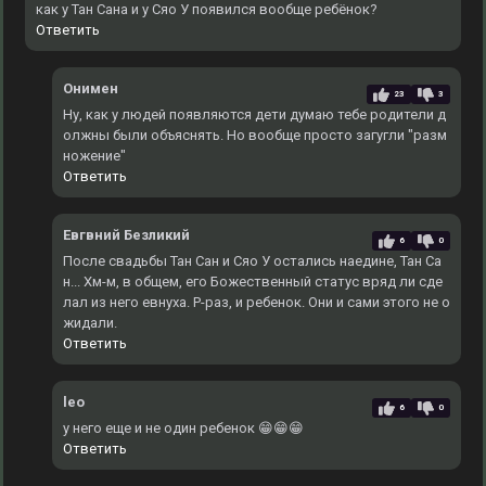
как у Тан Сана и у Сяо У появился вообще ребёнок?
Ответить
Онимен
23
3
Ну, как у людей появляются дети думаю тебе родители д
олжны были объяснять. Но вообще просто загугли "разм
ножение"
Ответить
Евгвний Безликий
6
0
После свадьбы Тан Сан и Сяо У остались наедине, Тан Са
н... Хм-м, в общем, его Божественный статус вряд ли сде
лал из него евнуха. Р-раз, и ребенок. Они и сами этого не о
жидали.
Ответить
leo
6
0
у него еще и не один ребенок 😁😁😁
Ответить