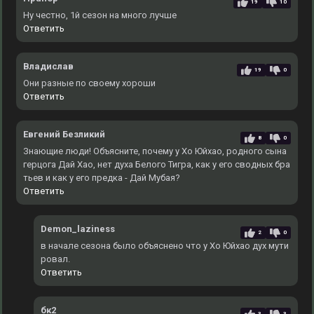
19
10
Ну честно, 1й сезон на много лучше
Ответить
Владислав
19
0
Они разные по своему хороши
Ответить
Евгений Безликий
8
0
Знающие люди! Объясните, почему у Хо Юйхао, родного сына
герцога Дай Хао, нет духа Белого Тигра, как у его сводных бра
тьев и как у его предка - Дай Мубая?
Ответить
Demon_laziness
2
0
в начале сезона было объяснено что у Хо Юйхао дух мути
ровал.
Ответить
бк2
3
3