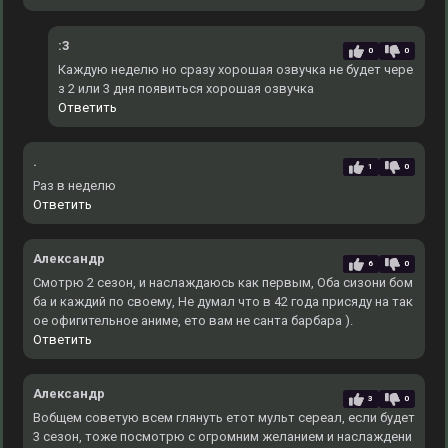
:3
0
0
Каждую неделю но сразу хорошая озвучка не будет чере
з 2 или 3 дня появиться хорошая озвучка
Ответить
.
1
0
Раз в неделю
Ответить
Александр
6
0
Смотрю 2 сезон, и наслаждаюсь как первым, Оба сизони бом
ба и каждий по своему, Не думал что в 42 года присяду на так
ое офигительное аниме, ето вам не санта барбара ).
Ответить
Александр
3
0
Вобщем советую всем глянуть етот мульт сереал, если будет
3 сезон, тоже посмотрю с огромним желанием и наслаждени