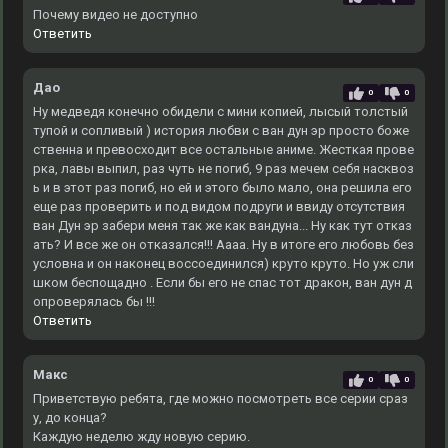
Почему видео не доступно
Ответить
Дао
0
0
Ну медведя конечно обидели с мини копией, лысый толстый
тупой и сопливый ) история любви с ван дун эр просто боже
ственна и превосходит все остальные аниме. Жесткая прове
рка, лавы выпил, раз чуть не погиб, 9 раз мечем себя насквоз
ь и в этот раз погиб, но ей и этого было мало, она решила его
еще раз проверить и под видом подруги и ввиду отсутствия
ван Дун эр забери меня так же как вандуна... Ну как тут отказ
ать? И все же он отказался!!! Аааа. Ну в итоге его любовь без
условна и он наконец воссоединился) круто круто. Но уж сли
шком беспощадно . Если бы его не спас тот дракон, ван дун д
опроверялась бы !!!
Ответить
Макс
0
0
Приветствую ребята, где можно посмотреть все серии сраз
у, до конца?
Каждую неделю жду новую серию.