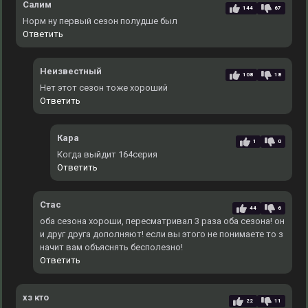
Салим
144
67
Норм ну первый сезон полудше был
Ответить
Неизвестный
108
18
Нет этот сезон тоже хороший
Ответить
Кара
1
0
Когда выйдит 164серия
Ответить
Стас
44
6
оба сезона хороши, пересматривал 3 раза оба сезона! он
и друг друга дополняют! если вы этого не понимаете то з
начит вам объяснять бесполезно!
Ответить
хз кто
22
11