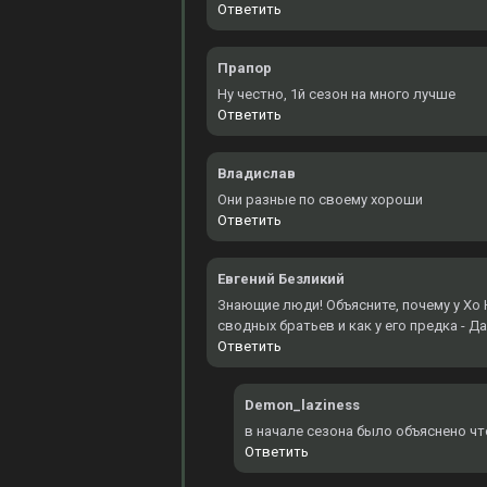
Ответить
Прапор
Ну честно, 1й сезон на много лучше
Ответить
Владислав
Они разные по своему хороши
Ответить
Евгений Безликий
Знающие люди! Объясните, почему у Хо Ю
сводных братьев и как у его предка - Д
Ответить
Demon_laziness
в начале сезона было объяснено чт
Ответить