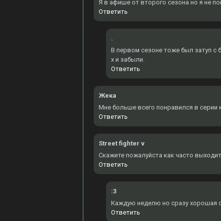
Я в афише от второго сезона но я не по
Ответить
.
В первом сезоне тоже был затуп с б
х и забыли.
Ответить
Жека
Мне больше всего понравился в серии к
Ответить
Street fighter v
Скажите пожалуйста как часто выходит
Ответить
:3
Каждую неделю но сразу хорошая оз
Ответить