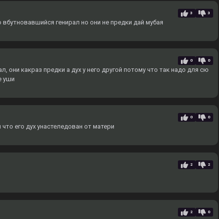
3
3
о вбутновавшийся генирал но они не предки дай мубая
0
0
, они какраз предки а дух у него другой потому что так надо для сю
е уши
0
0
 что его дух унастеледован от матери
2
2
2
0