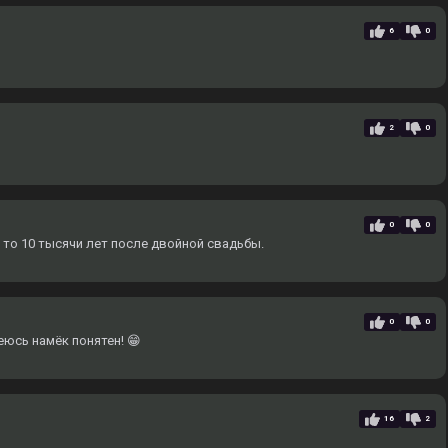
6
0
2
0
0
0
 то 10 тысячи лет после двойной свадьбы.
0
0
еюсь намёк понятен! 😁
16
2