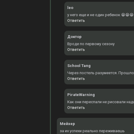
leo
у него еще и не один ребенок 😁😁😁
Ответить
Доктор
Вроде по первому сезону
Ответить
School Tang
Через постель разумеется. Прошло
Ответить
PirateWarning
Как они переспали не рисовали над
Ответить
Мейхер
за их успехи реально переживаешь