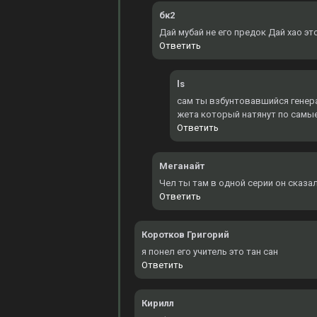
бк2
Дай мубай не его предок Дай хао эт
Ответить
ls
сам ты взбунтовавшийся генерал
жета который натянут по самы
Ответить
Меганайт
Чел ты там в одной серии он сказал
Ответить
Коротков Григорий
я понел его учитель это тан сан
Ответить
Кирилл