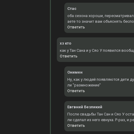
Стас
оба сезона хороши, пересматривал 3
аете то значит вам объяснять бесп
Ответить
хз кто
как у Тан Сана и у Сяо У появился вооб
Ответить
Онимен
Ну, как у людей появляются дети д
ли "размножение"
Ответить
Евгвний Безликий
После свадьбы Тан Сан и Сяо У оста
ли сделал из него евнуха. Р-раз, и 
Ответить