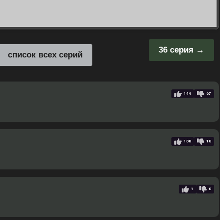
36 серия
список всех серий
144
67
108
18
1
0