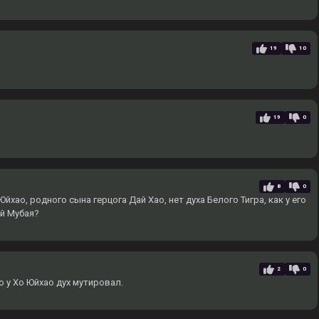
19
10
19
0
8
0
йхао, родного сына герцога Дай Хао, нет духа Белого Тигра, как у его
ай Мубая?
2
0
о у Хо Юйхао дух мутировал.