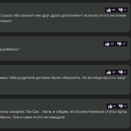
44
6
 раза оба сезона! они друг друга дополняют! если вы этого не поним
олезно!
22
11
ще ребёнок?
23
3
умаю тебе родители должны были объяснять. Но вообще просто загуг
6
0
лись наедине, Тан Сан... Хм-м, в общем, его Божественный статус вряд
ребенок. Они и сами этого не ожидали.