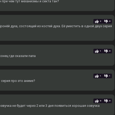
н при чем тут механизмы и секта тан?
2
0
ронёй духа, состоящей из костей духа. Еë уместить в одной двух серия
1
0
онец где сказали папа
1
1
 серия про это аниме?
0
0
вучка не будет через 2 или 3 дня появиться хорошая озвучка