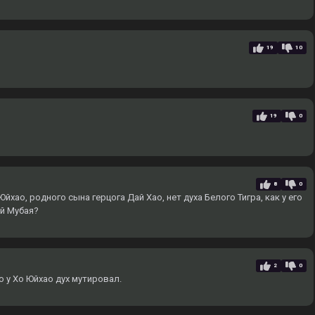
19
10
19
0
8
0
йхао, родного сына герцога Дай Хао, нет духа Белого Тигра, как у его
ай Мубая?
2
0
о у Хо Юйхао дух мутировал.