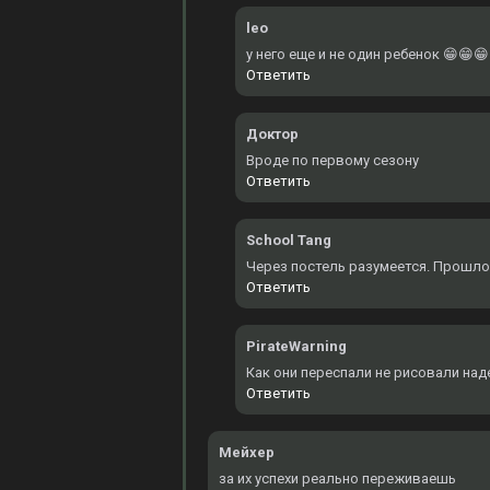
leo
у него еще и не один ребенок 😁😁😁
Ответить
Доктор
Вроде по первому сезону
Ответить
School Tang
Через постель разумеется. Прошло
Ответить
PirateWarning
Как они переспали не рисовали над
Ответить
Мейхер
за их успехи реально переживаешь