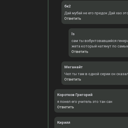
бк2
Дай мубай не его предок Дай хао эт
Ответить
ls
сам ты взбунтовавшийся генерал
жета который натянут по самы
Ответить
Меганайт
Чел ты там в одной серии он сказал
Ответить
Коротков Григорий
я понел его учитель это тан сан
Ответить
Кирилл