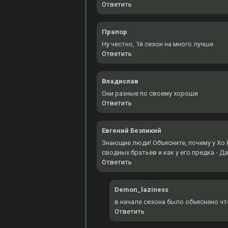
Ответить
Прапор
Ну честно, 1й сезон на много лучше
Ответить
Владислав
Они разные по своему хороши
Ответить
Евгений Безликий
Знающие люди! Объясните, почему у Хо Ю
сводных братьев и как у его предка - Д
Ответить
Demon_laziness
в начале сезона было объяснено чт
Ответить