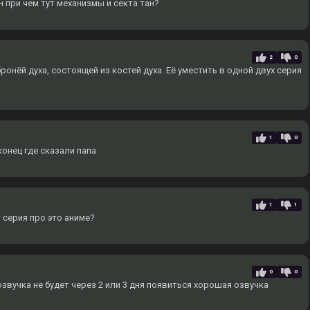
н при чем тут механизмы и секта тан?
2
0
ронёй духа, состоящей из костей духа. Еë уместить в одной двух серия
1
0
онец где сказали папа
1
1
 серия про это аниме?
0
0
вучка не будет через 2 или 3 дня появиться хорошая озвучка