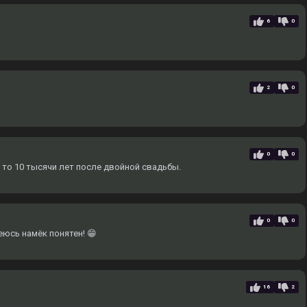
6
0
2
0
0
0
 то 10 тысячи лет после двойной свадьбы.
0
0
еюсь намёк понятен! 😁
16
2