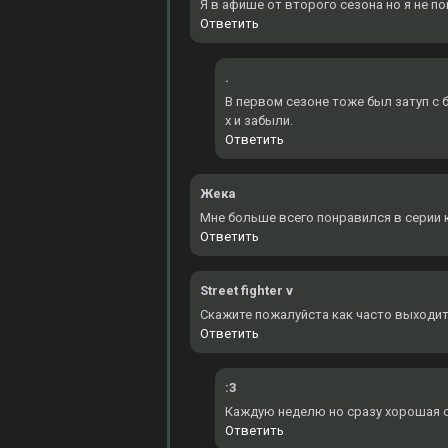
Я в афише от второго сезона но я не по
Ответить
.
В первом сезоне тоже был затуп с б
х и забыли.
Ответить
Жека
Мне больше всего понравился в серии к
Ответить
Street fighter v
Скажите пожалуйста как часто выходит
Ответить
:3
Каждую неделю но сразу хорошая оз
Ответить