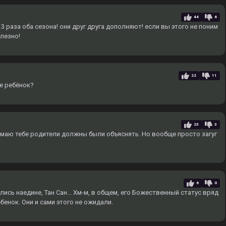
44
6
 раза оба сезона! они друг друга дополняют! если вы этого не поним
олезно!
22
11
ще ребёнок?
23
3
умаю тебе родители должны были объяснять. Но вообще просто загуг
6
0
лись наедине, Тан Сан... Хм-м, в общем, его Божественный статус вряд
ребенок. Они и сами этого не ожидали.