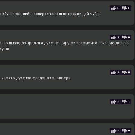
3
3
о вбутновавшийся генирал но они не предки дай мубая
0
0
, они какраз предки а дух у него другой потому что так надо для сю
е уши
0
0
 что его дух унастеледован от матери
2
2
2
0