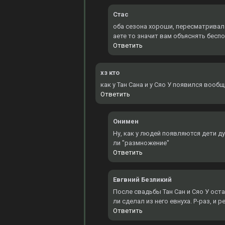
Стас
оба сезона хороши, пересматривал 3
аете то значит вам объяснять бесп
Ответить
хз кто
как у Тан Сана и у Сяо У появился вооб
Ответить
Онимен
Ну, как у людей появляются дети д
ли "размножение"
Ответить
Евгвний Безликий
После свадьбы Тан Сан и Сяо У оста
ли сделал из него евнуха. Р-раз, и 
Ответить