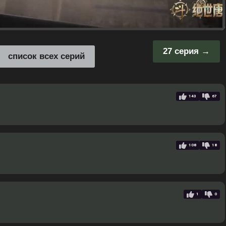
27 серия
список всех серий
143
67
108
18
1
0