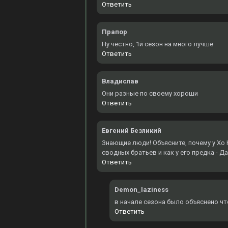
Ответить
Прапор
Ну честно, 1й сезон на много лучше
Ответить
Владислав
Они разные по своему хороши
Ответить
Евгений Безликий
Знающие люди! Объясните, почему у Хо Ю
сводных братьев и как у его предка - Д
Ответить
Demon_laziness
в начале сезона было объяснено чт
Ответить