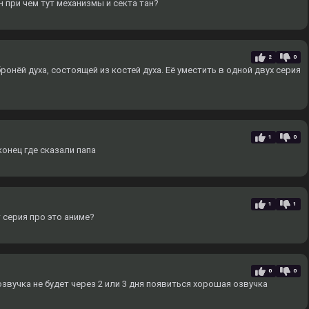
н при чем тут механизмы и секта тан?
2
0
ронёй духа, состоящей из костей духа. Еë уместить в одной двух серия
1
0
онец где сказали папа
1
1
 серия про это аниме?
0
0
вучка не будет через 2 или 3 дня появиться хорошая озвучка