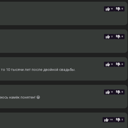
6
0
2
0
0
0
 то 10 тысячи лет после двойной свадьбы.
0
0
еюсь намёк понятен! 😁
16
2