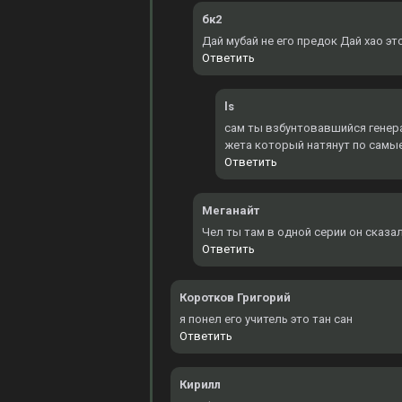
бк2
Дай мубай не его предок Дай хао эт
Ответить
ls
сам ты взбунтовавшийся генерал
жета который натянут по самы
Ответить
Меганайт
Чел ты там в одной серии он сказал
Ответить
Коротков Григорий
я понел его учитель это тан сан
Ответить
Кирилл