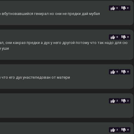
3
3
о вбутновавшийся генирал но они не предки дай мубая
0
0
, они какраз предки а дух у него другой потому что так надо для сю
е уши
0
0
 что его дух унастеледован от матери
2
2
2
0