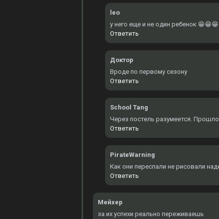
leo
у него еще и не один ребенок 😁😁😁
Ответить
Доктор
Вроде по первому сезону
Ответить
School Tang
Через постель разумеется. Прошло
Ответить
PirateWarning
Как они переспали не рисовали над
Ответить
Мейхер
за их успехи реально переживаешь