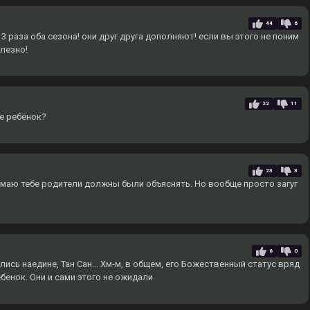
44
6
 раза оба сезона! они друг друга дополняют! если вы этого не поним
олезно!
22
11
ще ребёнок?
23
3
умаю тебе родители должны были объяснять. Но вообще просто загуг
6
0
лись наедине, Тан Сан... Хм-м, в общем, его Божественный статус вряд
ребенок. Они и сами этого не ожидали.