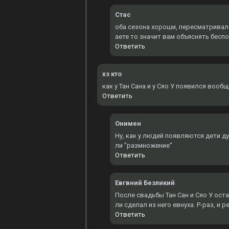
Стас
оба сезона хороши, пересматривал 3
аете то значит вам объяснять бесп
Ответить
хз кто
как у Тан Сана и у Сяо У появился вооб
Ответить
Онимен
Ну, как у людей появляются дети д
ли "размножение"
Ответить
Евгвний Безликий
После свадьбы Тан Сан и Сяо У оста
ли сделал из него евнуха. Р-раз, и 
Ответить