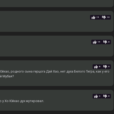
19
10
19
0
8
0
йхао, родного сына герцога Дай Хао, нет духа Белого Тигра, как у его
ай Мубая?
2
0
о у Хо Юйхао дух мутировал.