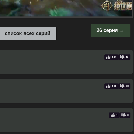
26 серия
список всех серий
144
67
108
18
1
0