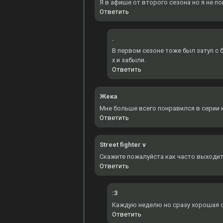
Я в афише от второго сезона но я не по
Ответить
.
В первом сезоне тоже был затуп с б
х и забыли.
Ответить
Жека
Мне больше всего понравился в серии к
Ответить
Street fighter v
Скажите пожалуйста как часто выходит
Ответить
:3
Каждую неделю но сразу хорошая оз
Ответить