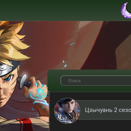
Цзычуань 2 сезо