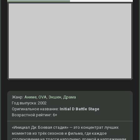
Жанр:
Аниме
,
OVA
,
Экшен
,
Драма
Год выпуска: 2002
Оригинальное название:
Initial D Battle Stage
Возрастной рейтинг: 6+
«Инициал Ди: Боевая стадия» — это концентрат лучших
моментов из трёх сезонов и фильма, где каждое
столкновение на трассе наполнено драмой и напряжением.