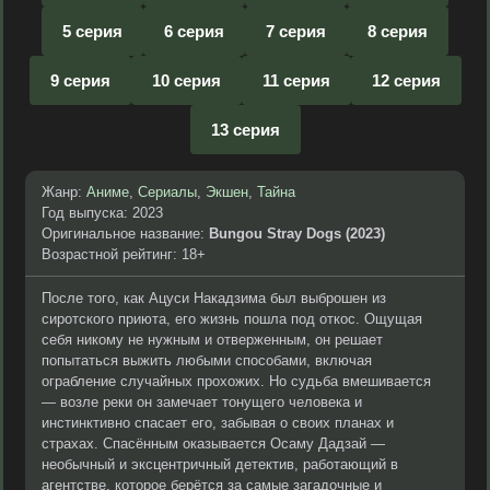
5 серия
6 серия
7 серия
8 серия
9 серия
10 серия
11 серия
12 серия
13 серия
Жанр:
Аниме
,
Сериалы
,
Экшен
,
Тайна
Год выпуска: 2023
Оригинальное название:
Bungou Stray Dogs (2023)
Возрастной рейтинг: 18+
После того, как Ацуси Накадзима был выброшен из
сиротского приюта, его жизнь пошла под откос. Ощущая
себя никому не нужным и отверженным, он решает
попытаться выжить любыми способами, включая
ограбление случайных прохожих. Но судьба вмешивается
— возле реки он замечает тонущего человека и
инстинктивно спасает его, забывая о своих планах и
страхах. Спасённым оказывается Осаму Дадзай —
необычный и эксцентричный детектив, работающий в
агентстве, которое берётся за самые загадочные и