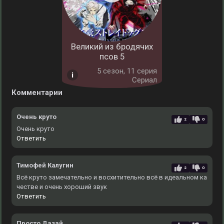
Великий из бродячих
псов 5
5 cезон, 11 серия
Сериал
Комментарии
Очень круто
2
0
Очень круто
Ответить
Тимофей Калугин
2
0
Всё круто замечательно и восхитительно всё в идеальном ка
честве и очень хороший звук
Ответить
Просто Дазай