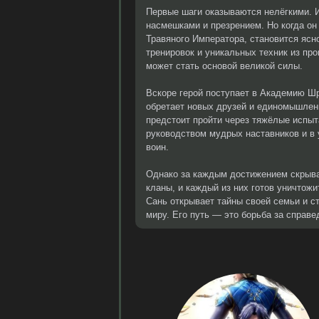
Первые шаги оказываются нелёгкими. И
насмешками и презрением. Но когда он
Травяного Императора, становится ясн
тренировок и уникальных техник из пр
может стать основой великой силы.
Вскоре герой поступает в Академию Ш
обретает новых друзей и единомышленн
предстоит пройти через тяжёлые испыта
руководством мудрых наставников и в 
воин.
Однако за каждым достижением скрыва
кланы, и каждый из них готов уничтожи
Сань открывает тайны своей семьи и с
миру. Его путь — это борьба за справе