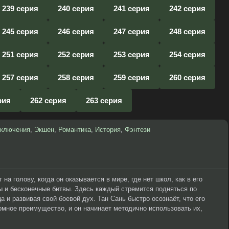
239 серия
240 серия
241 серия
242 серия
245 серия
246 серия
247 серия
248 серия
251 серия
252 серия
253 серия
254 серия
257 серия
258 серия
259 серия
260 серия
рия
262 серия
263 серия
ключения
,
Экшен
,
Романтика
,
История
,
Фэнтези
на голову, когда он оказывается в мире, где нет школ, как в его
ны и бесконечные битвы. Здесь каждый стремится подняться по
 и развивая свой боевой дух. Тан Сань быстро осознаёт, что его
омное преимущество, и он начинает методично использовать их,