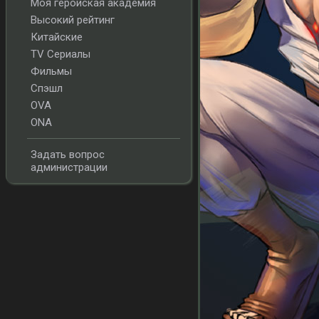
Моя геройская академия
Высокий рейтинг
Китайские
TV Сериалы
Фильмы
Спэшл
OVA
ONA
Задать вопрос
администрации