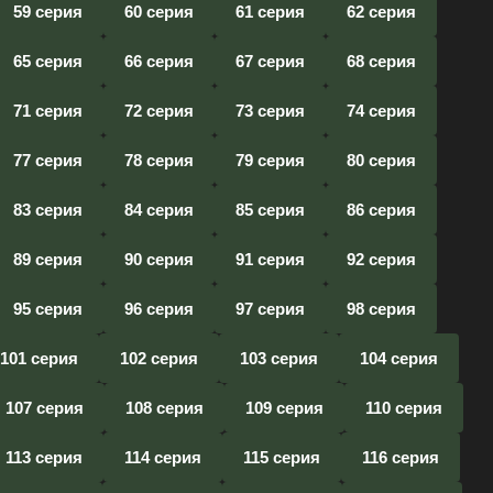
59 серия
60 серия
61 серия
62 серия
65 серия
66 серия
67 серия
68 серия
71 серия
72 серия
73 серия
74 серия
77 серия
78 серия
79 серия
80 серия
83 серия
84 серия
85 серия
86 серия
89 серия
90 серия
91 серия
92 серия
95 серия
96 серия
97 серия
98 серия
101 серия
102 серия
103 серия
104 серия
107 серия
108 серия
109 серия
110 серия
113 серия
114 серия
115 серия
116 серия