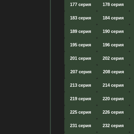
177 серия
178 серия
183 серия
184 серия
189 серия
190 серия
195 серия
196 серия
201 серия
202 серия
207 серия
208 серия
213 серия
214 серия
219 серия
220 серия
225 серия
226 серия
231 серия
232 серия