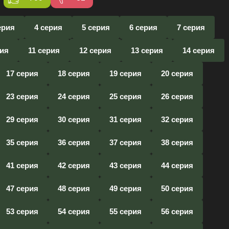
ерия
4 серия
5 серия
6 серия
7 серия
рия
11 серия
12 серия
13 серия
14 серия
17 серия
18 серия
19 серия
20 серия
23 серия
24 серия
25 серия
26 серия
29 серия
30 серия
31 серия
32 серия
35 серия
36 серия
37 серия
38 серия
41 серия
42 серия
43 серия
44 серия
47 серия
48 серия
49 серия
50 серия
53 серия
54 серия
55 серия
56 серия