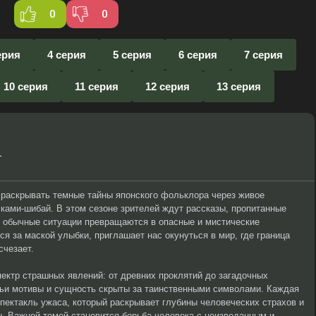
0
0
ерия
4 серия
5 серия
6 серия
7 серия
10 серия
11 серия
12 серия
13 серия
1
раскрывать темные тайны японского фольклора через живое
 ками-шибай. В этом сезоне зрителей ждут рассказы, пропитанные
е обычные ситуации превращаются в опасные и мистические
я за маской улыбки, приглашает нас окунуться в мир, где граница
счезает.
ектр страшных явлений: от древних проклятий до загадочных
чьи мотивы и сущность скрыты за таинственными символами. Каждая
ектакль ужаса, который раскрывает глубины человеческих страхов и
ы. Важной темой становится борьба человека с неизведанным и