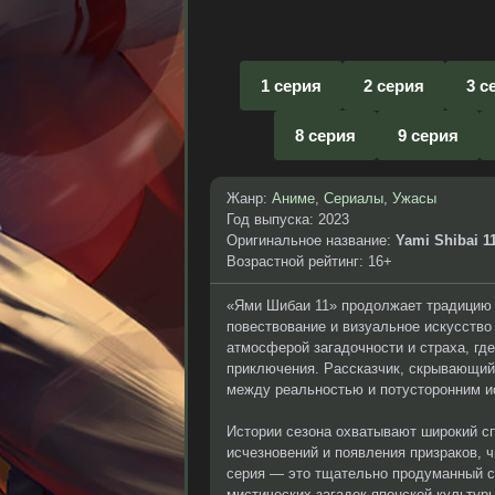
1 серия
2 серия
3 с
8 серия
9 серия
Жанр:
Аниме
,
Сериалы
,
Ужасы
Год выпуска: 2023
Оригинальное название:
Yami Shibai 1
Возрастной рейтинг: 16+
«Ями Шибаи 11» продолжает традицию 
повествование и визуальное искусство
атмосферой загадочности и страха, гд
приключения. Рассказчик, скрывающийс
между реальностью и потусторонним и
Истории сезона охватывают широкий сп
исчезновений и появления призраков, 
серия — это тщательно продуманный сп
мистических загадок японской культур