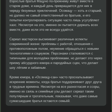
Взрослые братья Мацуно по-прежнему живут вместе в
старом доме, и каждый день превращается для них в
череду безумных приключений. Осомацу — хоть и старший,
но далеко не самый ответственный из братьев, и его
попытки контролировать ситуацию часто лишь усугубляют
хаос. Несмотря на это, именно он пытается держать всех
вместе, даже если это не всегда удаётся.
Сериал мастерски высмеивает различные аспекты
современной жизни: проблемы с работой, отношения с
противоположным полом, неумение обращаться с новыми
технологиями и социумом. Персонажи сталкиваются с
типичными для молодёжи проблемами, но делают это через
призму абсурдного юмора и пародийных сцен, что делает
шоу лёгким и забавным.
Кроме юмора, в «Осомацу-сан» часто проскальзывают
искренние моменты, когда братья поддерживают друг друга
в трудные времена. Несмотря на все разногласия и ссоры,
именно их связь и семейные узы делают сериал таким
популярным и трогательным, показывая, что даже самые
сумасшедшие братья остаются семьёй.