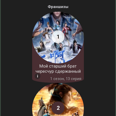
Франшизы
Мой старший брат
чересчур сдержанный
1 cезон, 13 серия