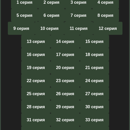
1 серия
2 серия
3 серия
4 серия
5 серия
6 серия
7 серия
8 серия
9 серия
10 серия
11 серия
12 серия
13 серия
14 серия
15 серия
16 серия
17 серия
18 серия
19 серия
20 серия
21 серия
22 серия
23 серия
24 серия
25 серия
26 серия
27 серия
28 серия
29 серия
30 серия
31 серия
32 серия
33 серия