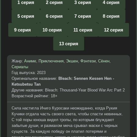
1 серия
2 серия
3 серия
4 серия
5 серия
6 серия
7 серия
8 серия
9 серия
10 серия
11 серия
12 серия
13 серия
Жанр:
Аниме
,
Приключения
,
Экшен
,
Фэнтези
,
Сёнен
,
Сериалы
Год выпуска: 2023
Оригинальное название:
Bleach: Sennen Kessen Hen -
Ketsubetsu Tan
Другие названия: Bleach: Thousand-Year Blood War Arc Part 2
Возрастной рейтинг: 18+
Сила настигла Ичиго Куросаки неожиданно, когда Рукия
Кучики отдала часть своего света, чтобы спасти невинных.
С той поры юноша видел тропы, по которым блуждают
забытые души, и размахом меча срывал маски с черных
существ. За каждую победу он платил потерями и