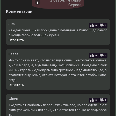
2 cезон, 14 серия
Сериал
Комментарии
Jim
0
0
Каждая сцена — как прощание с легендой, а Ичиго — до самог
о конца герой с большой буквы
Ответить
Leesa
0
0
Ичиго показывает, что настоящая сила — не только в кулака
х, но и в сердце, в умении защищать близких. Прощание с люб
имыми героями одновременно грустное и вдохновляющее, о
ставляет ощущение, что эта история останется с тобой навс
егда
Ответить
Cleve
0
0
Уходить от любимых персонажей тяжело, но всё сделано с т
аким уважением к истории, что остаётся только аплодирова
ть.