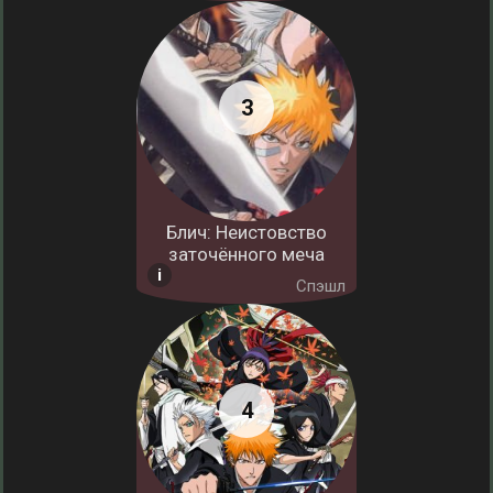
Блич: Неистовство
заточённого меча
Спэшл