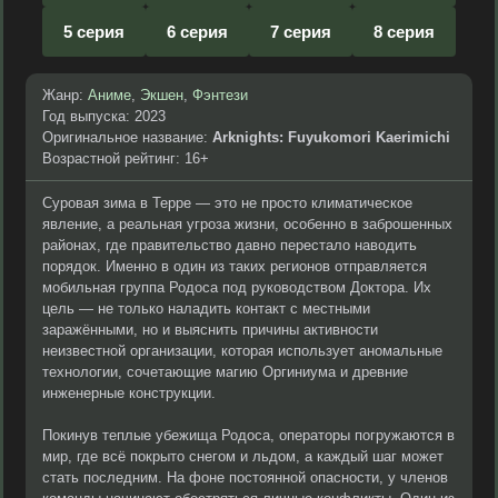
5 серия
6 серия
7 серия
8 серия
Жанр:
Аниме
,
Экшен
,
Фэнтези
Год выпуска: 2023
Оригинальное название:
Arknights: Fuyukomori Kaerimichi
Возрастной рейтинг: 16+
Суровая зима в Терре — это не просто климатическое
явление, а реальная угроза жизни, особенно в заброшенных
районах, где правительство давно перестало наводить
порядок. Именно в один из таких регионов отправляется
мобильная группа Родоса под руководством Доктора. Их
цель — не только наладить контакт с местными
заражёнными, но и выяснить причины активности
неизвестной организации, которая использует аномальные
технологии, сочетающие магию Оргиниума и древние
инженерные конструкции.
Покинув теплые убежища Родоса, операторы погружаются в
мир, где всё покрыто снегом и льдом, а каждый шаг может
стать последним. На фоне постоянной опасности, у членов