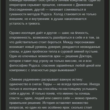
команды начинают обостряться личные конфликты. Один из
операторов скрывает прошлое, связанное с Движением
Воссоединения, другой — начинает сомневаться в
гуманности методов Родоса. Холод становится не только
внешним, но и внутренним: в душах накапливается
усталость и тревога.
Однако изоляция даёт и другое — шанс на близость,
откровенность, возможность разобраться в себе и в том, за
что действительно стоит бороться. Между персонажами
возникает новый уровень доверия, рождаются неожиданные
союзы, и даже проблески тепла в суровой зимней пустыне.
Один из ключевых моментов арки — решение Доктора,
которое ставит под угрозу не только миссию, но и всю
философию Родоса: спасение заражённых любой ценой или
компромисс с опасностью ради выживания?
«Зимнее уединение» раскрывает важную истину:
одиночество в снегах Терры — не всегда проклятие. Иногда
только в изоляции мы способны по-настоящему услышать
себя и других. И только поняв, что именно ты хочешь
спасти — идею, людей или самого себя — можно принять
правильное решение. История оставляет множество
вопросов, но один из них особенно ярок: сколько стоит