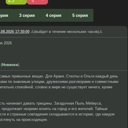
ерия
3 серия
4 серия
5 серия
.08.2026 17:30:00
⚠️(выйдет в течение нескольких часов)⚠️
е 2026
 (
Новинки
).
 самых привычных вещах. Для Араки, Стеллы и Ольги каждый день
ками по знакомым улицам, дружескими разговорами и совместными
ительно спокойной, словно в мире не существует ничего, кроме
сть начинает давать трещины. Загадочная Пыль Мёбиуса,
 продолжает незримо влиять на город и его жителей. Тайные
сти и странные совпадения складываются в историю, где каждое
взглянуть на происходящее.