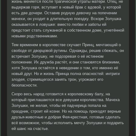
жизнь меняется после трагической утраты матери. Отец, не
выдержав горя, вступает в новый брак с вдовой, у которой
есть две дочери. Оставив родную девочку на попечении
мачехи, он уходит в длительную поездку. Вскоре Золушка
оказывается в ловушке: вместо любви и заботы ей
предстоит стать служанкой в собственном доме, угнетённой
новыми родственниками.
Тем временем в королевстве скучает Принц, мечтающий о
свободе от дворцовой рутины. Однажды, решив сбежать, он
встречает Золушку, не подозревая о её истинном
положении. Их дружба растёт, и они становятся близкими,
хотя Золушка остаётся в неведении о том, кто именно её
новый друг. Но и жизнь Принца полна опасностей: интриги
злодея, стремящегося занять трон, угрожают его
безопасности.
Скоро весь народ готовится к королевскому балу, на
который приглашаются все девушки королевства. Мачеха
Золушки, не желая, чтобы её падчерица попала на
праздник, строит ей козни. Но на помощь приходят верные
друзья-животные и добрая Фея-крестная, готовые сделать
всё возможное, чтобы исполнить мечту Золушки и подарить
ей шанс на счастье.