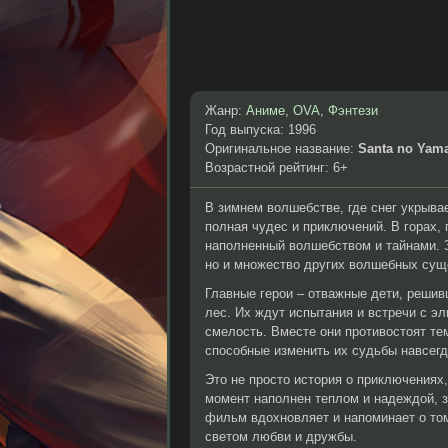
Жанр:
Аниме
,
OVA
,
Фэнтези
Год выпуска: 1996
Оригинальное название:
Santa no Yama
Возрастной рейтинг: 6+
В зимнем волшебстве, где снег укрыва
полная чудес и приключений. В горах,
наполненный волшебством и тайнами. З
но и множество других волшебных суще
Главные герои – отважные дети, решив
лес. Их ждут испытания и встречи с э
смелость. Вместе они противостоят т
способные изменить их судьбы навсегд
Это не просто история о приключениях,
момент наполнен теплом и надеждой, з
фильм вдохновляет и напоминает о то
светом любви и дружбы.