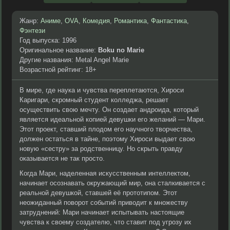
Жанр:
Аниме
,
OVA
,
Комедия
,
Романтика
,
Фантастика
,
Фэнтези
Год выпуска: 1996
Оригинальное название:
Boku no Marie
Другие названия: Metal Angel Marie
Возрастной рейтинг: 18+
В мире, где наука и чувства переплетаются, Хироси
Каригари, скромный студент колледжа, решает
осуществить свою мечту. Он создает андроида, который
является идеальной копией девушки его желаний — Мари.
Этот проект, ставший плодом его научного творчества,
должен остаться в тайне, поэтому Хироси выдает свою
новую «сестру» за родственницу. Но скрыть правду
оказывается не так просто.
Когда Мари, наделенная искусственным интеллектом,
начинает осознавать окружающий мир, она сталкивается с
реальной девушкой, ставшей её прототипом. Этот
неожиданный поворот событий приводит к множеству
затруднений: Мари начинает испытывать настоящие
чувства к своему создателю, что ставит под угрозу их