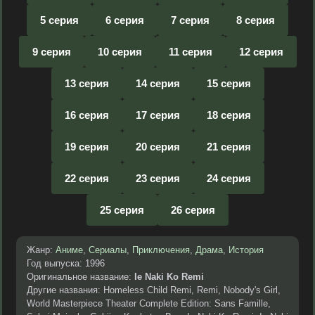
5 серия
6 серия
7 серия
8 серия
9 серия
10 серия
11 серия
12 серия
13 серия
14 серия
15 серия
16 серия
17 серия
18 серия
19 серия
20 серия
21 серия
22 серия
23 серия
24 серия
25 серия
26 серия
Жанр:
Аниме
,
Сериалы
,
Приключения
,
Драма
,
История
Год выпуска: 1996
Оригинальное название:
Ie Naki Ko Remi
Другие названия: Homeless Child Remi, Remi, Nobody's Girl,
World Masterpiece Theater Complete Edition: Sans Famille,