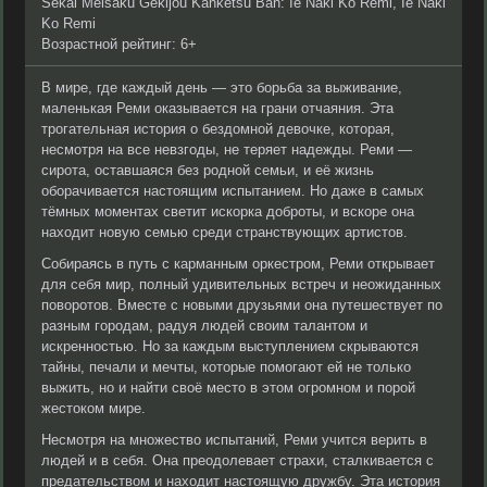
Sekai Meisaku Gekijou Kanketsu Ban: Ie Naki Ko Remi, Ie Naki
Ko Remi
Возрастной рейтинг: 6+
В мире, где каждый день — это борьба за выживание,
маленькая Реми оказывается на грани отчаяния. Эта
трогательная история о бездомной девочке, которая,
несмотря на все невзгоды, не теряет надежды. Реми —
сирота, оставшаяся без родной семьи, и её жизнь
оборачивается настоящим испытанием. Но даже в самых
тёмных моментах светит искорка доброты, и вскоре она
находит новую семью среди странствующих артистов.
Собираясь в путь с карманным оркестром, Реми открывает
для себя мир, полный удивительных встреч и неожиданных
поворотов. Вместе с новыми друзьями она путешествует по
разным городам, радуя людей своим талантом и
искренностью. Но за каждым выступлением скрываются
тайны, печали и мечты, которые помогают ей не только
выжить, но и найти своё место в этом огромном и порой
жестоком мире.
Несмотря на множество испытаний, Реми учится верить в
людей и в себя. Она преодолевает страхи, сталкивается с
предательством и находит настоящую дружбу. Эта история