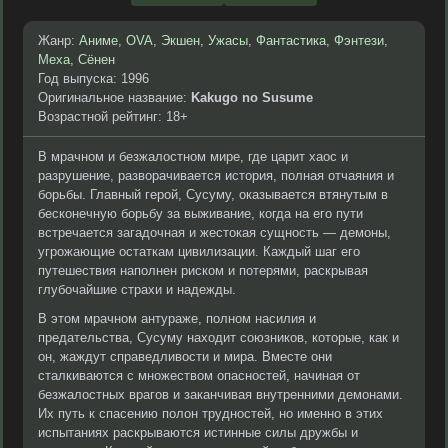
Жанр:
Аниме
,
OVA
,
Экшен
,
Ужасы
,
Фантастика
,
Фэнтези
,
Меха
,
Сёнен
Год выпуска: 1996
Оригинальное название:
Kakugo no Susume
Возрастной рейтинг: 18+
В мрачном и безжалостном мире, где царит хаос и
разрушение, разворачивается история, полная отчаяния и
борьбы. Главный герой, Сусуму, оказывается втянутым в
бесконечную борьбу за выживание, когда на его пути
встречается загадочная и жестокая сущность — демоны,
угрожающие остаткам цивилизации. Каждый шаг его
путешествия наполнен риском и потерями, раскрывая
глубочайшие страхи и надежды.
В этом мрачном антураже, полном насилия и
предательства, Сусуму находит союзников, которые, как и
он, жаждут справедливости и мира. Вместе они
сталкиваются с множеством опасностей, начиная от
безжалостных врагов и заканчивая внутренними демонами.
Их путь к спасению полон трудностей, но именно в этих
испытаниях раскрываются истинные силы дружбы и