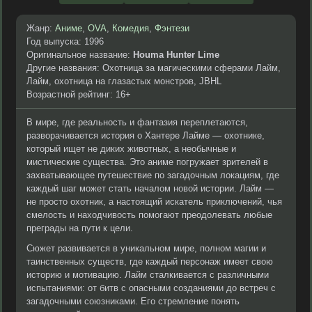
Жанр:
Аниме
,
OVA
,
Комедия
,
Фэнтези
Год выпуска: 1996
Оригинальное название:
Houma Hunter Lime
Другие названия: Охотница за магическими сферами Лайм,
Лайм, охотница на глазастых монстров, JBHL
Возрастной рейтинг: 16+
В мире, где реальность и фантазия переплетаются,
разворачивается история о Хантере Лайме — охотнике,
который ищет не диких животных, а необычные и
мистические существа. Это аниме погружает зрителей в
захватывающее путешествие по загадочным локациям, где
каждый шаг может стать началом новой истории. Лайм —
не просто охотник, а настоящий искатель приключений, чья
смелость и находчивость помогают преодолевать любые
преграды на пути к цели.
Сюжет развивается в уникальном мире, полном магии и
таинственных существ, где каждый персонаж имеет свою
историю и мотивацию. Лайм сталкивается с различными
испытаниями: от битв с опасными созданиями до встреч с
загадочными союзниками. Его стремление понять