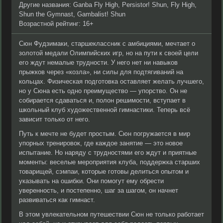
Другие названия: Ganba Fly High, Persistor! Shun, Fly High,
Shun the Gymnast, Gambalist! Shun
Возрастной рейтинг: 16+
Сюн Фудзимаки, старшеклассник с амбициями, мечтает о
золотой медали Олимпийских игр, но на пути к своей цели
его ждут немалые трудности. У него нет ни навыков
прыжков через «козла», ни силы для подтягиваний на
кольцах. Физическая подготовка оставляет желать лучшего,
но у Сюна есть одно преимущество — упорство. Он не
собирается сдаваться и, полон решимости, вступает в
школьный клуб художественной гимнастики. Теперь всё
зависит только от него.
Путь к мечте не будет простым. Сюн погружается в мир
упорных тренировок, где каждое занятие — это новое
испытание. Но наряду с трудностями его ждут и приятные
моменты: веселые мероприятия клуба, поддержка старших
товарищей, сэмпаи, которые готовы делиться опытом и
указывать на ошибки. Они помогут ему обрести
уверенность, и постепенно, шаг за шагом, он начнет
развиваться как гимнаст.
В этом увлекательном путешествии Сюн не только работает