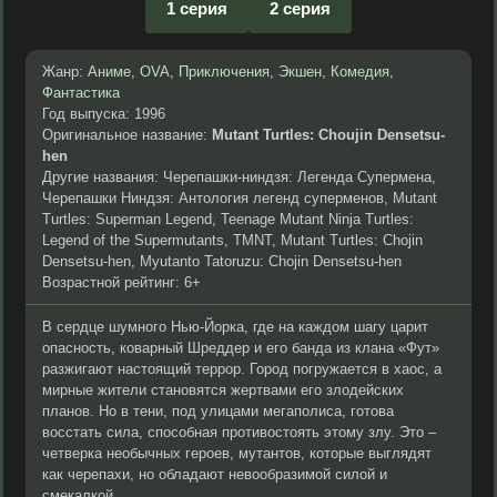
1 серия
2 серия
Жанр:
Аниме
,
OVA
,
Приключения
,
Экшен
,
Комедия
,
Фантастика
Год выпуска: 1996
Оригинальное название:
Mutant Turtles: Choujin Densetsu-
hen
Другие названия: Черепашки-ниндзя: Легенда Супермена,
Черепашки Ниндзя: Антология легенд суперменов, Mutant
Turtles: Superman Legend, Teenage Mutant Ninja Turtles:
Legend of the Supermutants, TMNT, Mutant Turtles: Chojin
Densetsu-hen, Myutanto Tatoruzu: Chojin Densetsu-hen
Возрастной рейтинг: 6+
В сердце шумного Нью-Йорка, где на каждом шагу царит
опасность, коварный Шреддер и его банда из клана «Фут»
разжигают настоящий террор. Город погружается в хаос, а
мирные жители становятся жертвами его злодейских
планов. Но в тени, под улицами мегаполиса, готова
восстать сила, способная противостоять этому злу. Это –
четверка необычных героев, мутантов, которые выглядят
как черепахи, но обладают невообразимой силой и
смекалкой.