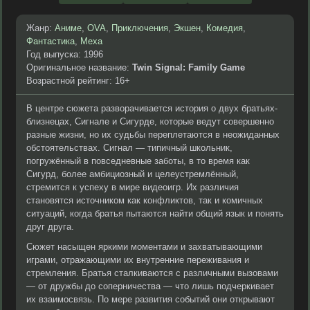
Жанр:
Аниме
,
OVA
,
Приключения
,
Экшен
,
Комедия
,
Фантастика
,
Меха
Год выпуска: 1996
Оригинальное название:
Twin Signal: Family Game
Возрастной рейтинг: 16+
В центре сюжета разворачивается история о двух братьях-
близнецах, Сигнале и Сигурде, которые ведут совершенно
разные жизни, но их судьбы переплетаются в неожиданных
обстоятельствах. Сигнал — типичный школьник,
погружённый в повседневные заботы, в то время как
Сигурд, более амбициозный и целеустремлённый,
стремится к успеху в мире видеоигр. Их различия
становятся источником как конфликтов, так и комичных
ситуаций, когда братья пытаются найти общий язык и понять
друг друга.
Сюжет насыщен яркими моментами и захватывающими
играми, отражающими их внутренние переживания и
стремления. Братья сталкиваются с различными вызовами
— от дружбы до соперничества — что лишь подчеркивает
их взаимосвязь. По мере развития событий они открывают