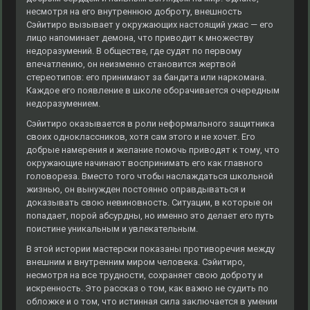
несмотря на его внутреннюю доброту, внешность
Сэйитиро вызывает у окружающих настоящий ужас — его
лицо напоминает демона, что приводит к множеству
недоразумений. В обществе, где судят по первому
впечатлению, он неизменно становится жертвой
стереотипов: его принимают за бандита или наркомана.
Каждое его появление в школе оборачивается очередным
недоразумением.
Сэйитиро оказывается в роли неформального защитника
своих одноклассников, хотя сам этого и не хочет. Его
добрые намерения и желание помочь приводят к тому, что
окружающие начинают воспринимать его как главного
головореза. Вместо того чтобы наслаждаться школьной
жизнью, он вынужден постоянно оправдываться и
доказывать свою невиновность. Ситуации, в которые он
попадает, порой абсурдны, но именно это делает его путь
поистине уникальным и увлекательным.
В этой истории мастерски показаны противоречия между
внешним и внутренним миром человека. Сэйитиро,
несмотря на все трудности, сохраняет свою доброту и
искренность. Это рассказ о том, как важно не судить по
обложке и о том, что истинная сила заключается в умении