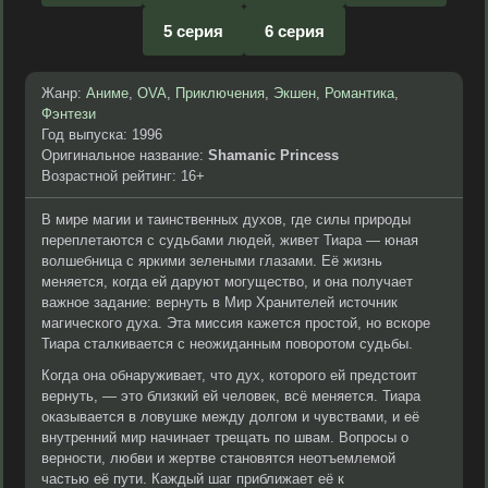
5 серия
6 серия
Жанр:
Аниме
,
OVA
,
Приключения
,
Экшен
,
Романтика
,
Фэнтези
Год выпуска: 1996
Оригинальное название:
Shamanic Princess
Возрастной рейтинг: 16+
В мире магии и таинственных духов, где силы природы
переплетаются с судьбами людей, живет Тиара — юная
волшебница с яркими зелеными глазами. Её жизнь
меняется, когда ей даруют могущество, и она получает
важное задание: вернуть в Мир Хранителей источник
магического духа. Эта миссия кажется простой, но вскоре
Тиара сталкивается с неожиданным поворотом судьбы.
Когда она обнаруживает, что дух, которого ей предстоит
вернуть, — это близкий ей человек, всё меняется. Тиара
оказывается в ловушке между долгом и чувствами, и её
внутренний мир начинает трещать по швам. Вопросы о
верности, любви и жертве становятся неотъемлемой
частью её пути. Каждый шаг приближает её к