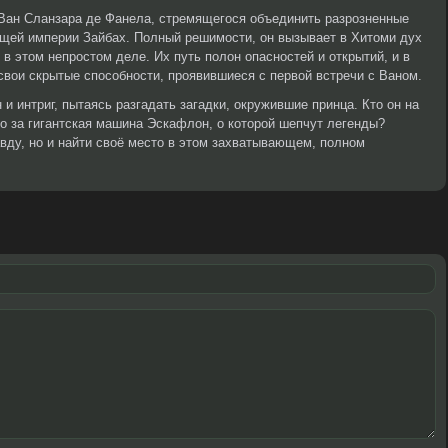
 Ван Сланзара де Фанела, стремящегося объединить разрозненные
ещей империи Зайбах. Полный решимости, он вызывает в Хитоми дух
в этом непростом деле. Их путь полон опасностей и открытий, и в
свои скрытые способности, проявившиеся с первой встречи с Ваном.
 и интриг, пытаясь разгадать загадки, окружившие принца. Кто он на
о за гигантская машина Эскафлон, о которой шепчут легенды?
авду, но и найти своё место в этом захватывающем, полном