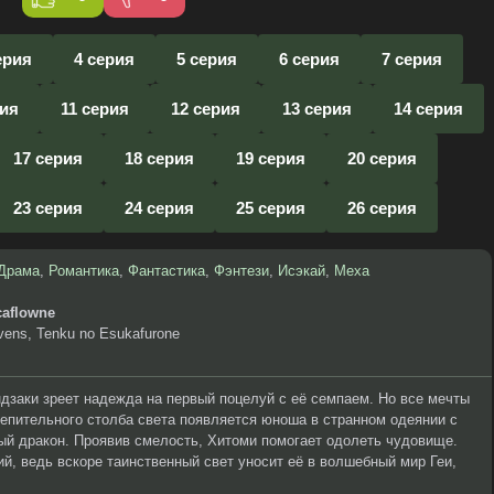
ерия
4 серия
5 серия
6 серия
7 серия
рия
11 серия
12 серия
13 серия
14 серия
17 серия
18 серия
19 серия
20 серия
23 серия
24 серия
25 серия
26 серия
Драма
,
Романтика
,
Фантастика
,
Фэнтези
,
Исэкай
,
Меха
caflowne
vens, Tenku no Esukafurone
дзаки зреет надежда на первый поцелуй с её семпаем. Но все мечты
слепительного столба света появляется юноша в странном одеянии с
ный дракон. Проявив смелость, Хитоми помогает одолеть чудовище.
й, ведь вскоре таинственный свет уносит её в волшебный мир Геи,