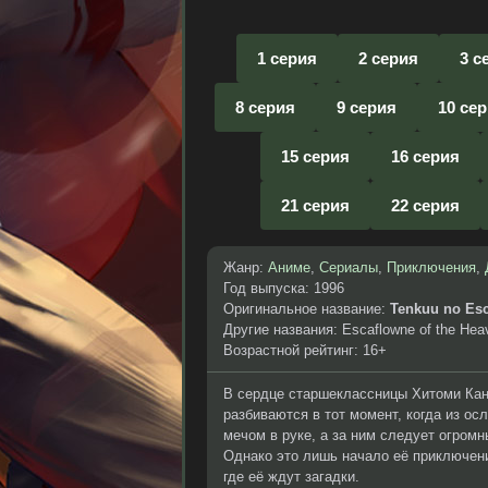
1 серия
2 серия
3 с
8 серия
9 серия
10 се
15 серия
16 серия
21 серия
22 серия
Жанр:
Аниме
,
Сериалы
,
Приключения
,
Год выпуска: 1996
Оригинальное название:
Tenkuu no Es
Другие названия: Escaflowne of the Hea
Возрастной рейтинг: 16+
В сердце старшеклассницы Хитоми Кан
разбиваются в тот момент, когда из о
мечом в руке, а за ним следует огром
Однако это лишь начало её приключени
где её ждут загадки.