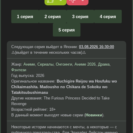
1 серия
2 серия
3 серия
4 серия
5 серия
Следующая серия выйдет в Японии:
03.08.2026 16:30:00
⚠️(выйдет в течение нескольких часов)⚠️
Жанр:
Аниме
,
Сериалы
,
Онгоинги
,
Аниме 2026
,
Драма
,
Фэнтези
Год выпуска: 2026
Оригинальное название:
Buchigire Reijou wa Houfuku wo
Chikaimashita. Madousho no Chikara de Sokoku wo
Tatakitsubushimasu
Другие названия: The Furious Princess Decided to Take
Revenge
Возрастной рейтинг: 18+
В данный момент выходят новые серии (
Новинки
).
Некоторые истории начинаются с мечты, а некоторые — с
публичного предательства. Для Элизабет Лейстон именно