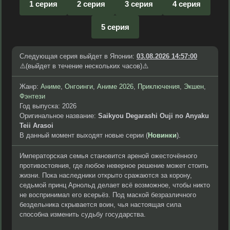
1 серия
2 серия
3 серия
4 серия
5 серия
Следующая серия выйдет в Японии:
03.08.2026 14:57:00
⚠️(выйдет в течение нескольких часов)⚠️
Жанр:
Аниме
,
Онгоинги
,
Аниме 2026
,
Приключения
,
Экшен
,
Фэнтези
Год выпуска: 2026
Оригинальное название:
Saikyou Degarashi Ouji no Anyaku
Teii Arasoi
В данный момент выходят новые серии (
Новинки
).
Императорская семья становится ареной ожесточённого
противостояния, где любое неверное решение может стоить
жизни. Пока наследники открыто сражаются за корону,
седьмой принц Арнольд делает всё возможное, чтобы никто
не воспринимал его всерьёз. Под маской безразличного
бездельника скрывается воин, чья настоящая сила
способна изменить судьбу государства.