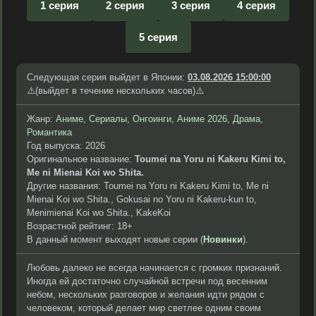
1 серия
2 серия
3 серия
4 серия
5 серия
Следующая серия выйдет в Японии:
03.08.2026 15:00:00
⚠️(выйдет в течение нескольких часов)⚠️
Жанр:
Аниме
,
Сериалы
,
Онгоинги
,
Аниме 2026
,
Драма
,
Романтика
Год выпуска: 2026
Оригинальное название:
Toumei na Yoru ni Kakeru Kimi to,
Me ni Mienai Koi wo Shita.
Другие названия: Toumei na Yoru ni Kakeru Kimi to, Me ni
Mienai Koi wo Shita., Gokusai no Yoru ni Kakeru-kun to,
Menimienai Koi wo Shita., KakeKoi
Возрастной рейтинг: 18+
В данный момент выходят новые серии (
Новинки
).
Любовь далеко не всегда начинается с громких признаний.
Иногда ей достаточно случайной встречи под весенним
небом, нескольких разговоров и желания идти рядом с
человеком, который делает мир светлее одним своим