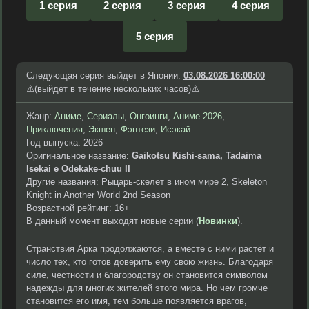
1 серия
2 серия
3 серия
4 серия
5 серия
Следующая серия выйдет в Японии:
03.08.2026 16:00:00
⚠️(выйдет в течение нескольких часов)⚠️
Жанр:
Аниме
,
Сериалы
,
Онгоинги
,
Аниме 2026
,
Приключения
,
Экшен
,
Фэнтези
,
Исэкай
Год выпуска: 2026
Оригинальное название:
Gaikotsu Kishi-sama, Tadaima
Isekai e Odekake-chuu II
Другие названия: Рыцарь-скелет в ином мире 2, Skeleton
Knight in Another World 2nd Season
Возрастной рейтинг: 16+
В данный момент выходят новые серии (
Новинки
).
Странствия Арка продолжаются, а вместе с ними растёт и
число тех, кто готов доверить ему свою жизнь. Благодаря
силе, честности и благородству он становится символом
надежды для многих жителей этого мира. Но чем громче
становится его имя, тем больше появляется врагов,