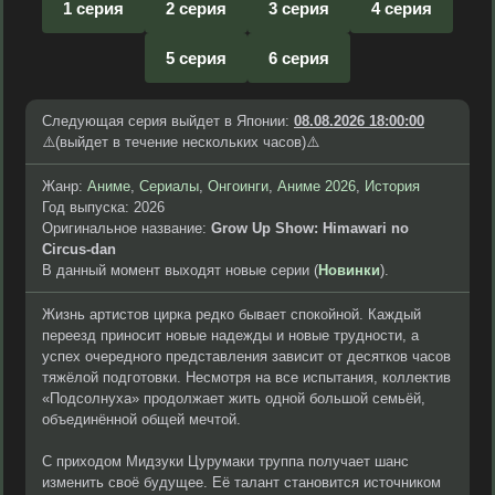
1 серия
2 серия
3 серия
4 серия
5 серия
6 серия
Следующая серия выйдет в Японии:
08.08.2026 18:00:00
⚠️(выйдет в течение нескольких часов)⚠️
Жанр:
Аниме
,
Сериалы
,
Онгоинги
,
Аниме 2026
,
История
Год выпуска: 2026
Оригинальное название:
Grow Up Show: Himawari no
Circus-dan
В данный момент выходят новые серии (
Новинки
).
Жизнь артистов цирка редко бывает спокойной. Каждый
переезд приносит новые надежды и новые трудности, а
успех очередного представления зависит от десятков часов
тяжёлой подготовки. Несмотря на все испытания, коллектив
«Подсолнуха» продолжает жить одной большой семьёй,
объединённой общей мечтой.
С приходом Мидзуки Цурумаки труппа получает шанс
изменить своё будущее. Её талант становится источником