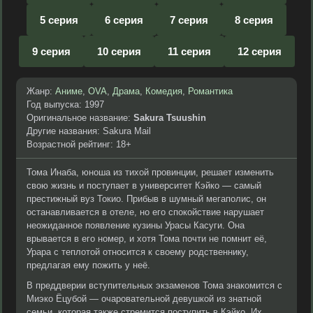
5 серия
6 серия
7 серия
8 серия
9 серия
10 серия
11 серия
12 серия
Жанр:
Аниме
,
OVA
,
Драма
,
Комедия
,
Романтика
Год выпуска: 1997
Оригинальное название:
Sakura Tsuushin
Другие названия: Sakura Mail
Возрастной рейтинг: 18+
Тома Инаба, юноша из тихой провинции, решает изменить
свою жизнь и поступает в университет Кэйко — самый
престижный вуз Токио. Прибыв в шумный мегаполис, он
останавливается в отеле, но его спокойствие нарушает
неожиданное появление кузины Урасы Касуги. Она
врывается в его номер, и хотя Тома почти не помнит её,
Урара с теплотой относится к своему родственнику,
предлагая ему пожить у неё.
В преддверии вступительных экзаменов Тома знакомится с
Миэко Ёцубой — очаровательной девушкой из знатной
семьи, которая также стремится поступить в Кэйко. Их