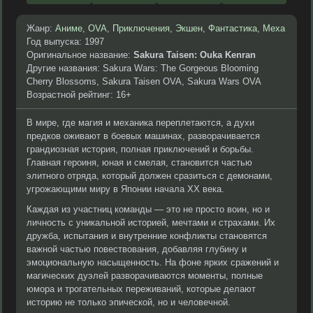
Жанр:
Аниме
,
OVA
,
Приключения
,
Экшен
,
Фантастика
,
Меха
Год выпуска: 1997
Оригинальное название:
Sakura Taisen: Ouka Kenran
Другие названия: Sakura Wars: The Gorgeous Blooming
Cherry Blossoms, Sakura Taisen OVA, Sakura Wars OVA
Возрастной рейтинг: 16+
В мире, где магия и механика переплетаются, а духи
предков оживают в боевых машинах, разворачивается
грандиозная история, полная приключений и борьбы.
Главная героиня, юная и смелая, становится частью
элитного отряда, который должен сразиться с демонами,
угрожающими миру в Японии начала XX века.
Каждая из участниц команды — это не просто воин, но и
личность с уникальной историей, мечтами и страхами. Их
дружба, испытания и внутренние конфликты становятся
важной частью повествования, добавляя глубину и
эмоциональную насыщенность. На фоне ярких сражений и
магических дуэлей разворачиваются моменты, полные
юмора и трогательных переживаний, которые делают
историю не только эпической, но и человечной.