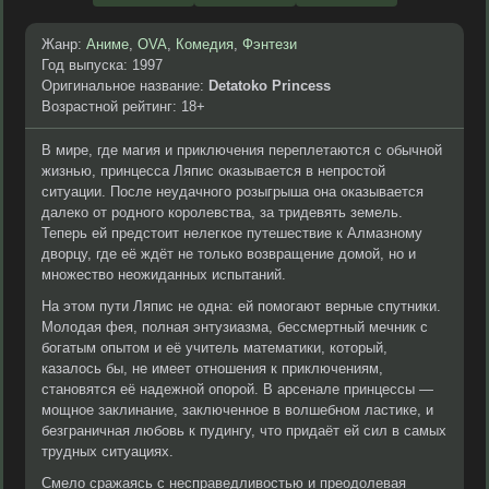
Жанр:
Аниме
,
OVA
,
Комедия
,
Фэнтези
Год выпуска: 1997
Оригинальное название:
Detatoko Princess
Возрастной рейтинг: 18+
В мире, где магия и приключения переплетаются с обычной
жизнью, принцесса Ляпис оказывается в непростой
ситуации. После неудачного розыгрыша она оказывается
далеко от родного королевства, за тридевять земель.
Теперь ей предстоит нелегкое путешествие к Алмазному
дворцу, где её ждёт не только возвращение домой, но и
множество неожиданных испытаний.
На этом пути Ляпис не одна: ей помогают верные спутники.
Молодая фея, полная энтузиазма, бессмертный мечник с
богатым опытом и её учитель математики, который,
казалось бы, не имеет отношения к приключениям,
становятся её надежной опорой. В арсенале принцессы —
мощное заклинание, заключенное в волшебном ластике, и
безграничная любовь к пудингу, что придаёт ей сил в самых
трудных ситуациях.
Смело сражаясь с несправедливостью и преодолевая