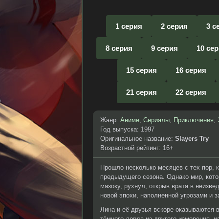
1 серия
2 серия
3 с
8 серия
9 серия
10 се
15 серия
16 серия
21 серия
22 серия
Жанр:
Аниме
,
Сериалы
,
Приключения
,
Год выпуска: 1997
Оригинальное название:
Slayers Try
Возрастной рейтинг: 16+
Прошло несколько месяцев с тех пор, 
предыдущего сезона. Однако мир, кото
мазоку, рухнул, открыв врата в неизв
новой эпохи, наполненной угрозами и з
Лина и её друзья вскоре оказываются 
тёмного лорда из другого измерения, и