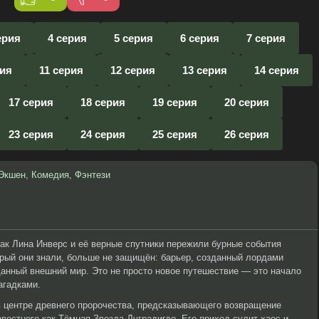
ерия
4 серия
5 серия
6 серия
7 серия
рия
11 серия
12 серия
13 серия
14 серия
17 серия
18 серия
19 серия
20 серия
23 серия
24 серия
25 серия
26 серия
Экшен
,
Комедия
,
Фэнтези
как Лина Инверс и её верные спутники пережили бурные события
рый они знали, больше не защищён: барьер, созданный лордами
еданный внешний мир. Это не просто новое путешествие — это начало
агадками.
в центре древнего пророчества, предсказывающего возвращение
звестного как Тёмная Звезда Дуградигдо. Его приход сулит хаос и