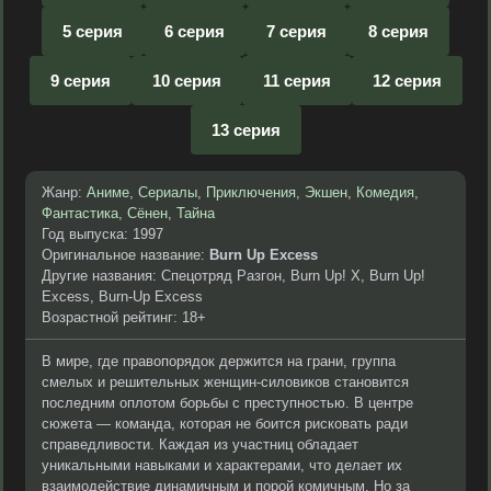
5 серия
6 серия
7 серия
8 серия
9 серия
10 серия
11 серия
12 серия
13 серия
Жанр:
Аниме
,
Сериалы
,
Приключения
,
Экшен
,
Комедия
,
Фантастика
,
Сёнен
,
Тайна
Год выпуска: 1997
Оригинальное название:
Burn Up Excess
Другие названия: Спецотряд Разгон, Burn Up! X, Burn Up!
Excess, Burn-Up Excess
Возрастной рейтинг: 18+
В мире, где правопорядок держится на грани, группа
смелых и решительных женщин-силовиков становится
последним оплотом борьбы с преступностью. В центре
сюжета — команда, которая не боится рисковать ради
справедливости. Каждая из участниц обладает
уникальными навыками и характерами, что делает их
взаимодействие динамичным и порой комичным. Но за