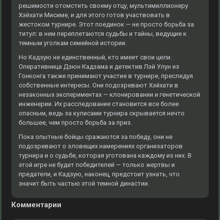
решимости отомстить своему отцу, мультимиллионеру
Хэйхати Мисиме, и для этого готов участвовать в
жестоком турнире. Этот поединок — не просто борьба за
титул: в нем переплетаются судьбы и тайны, ведущие к
темным уголкам семейной истории.
Но Кадзую не единственный, кто имеет свои цели.
Оперативница Дзюн Кадзама и детектив Лэй Улун из
Гонконга также принимают участие в турнире, преследуя
собственные интересы. Они подозревают Хэйхати в
незаконных экспериментах — клонировании и генетической
инженерии. Их расследование становится все более
опасным, ведь за кулисами турнира скрывается нечто
большее, чем просто борьба за приз.
Пока опытные бойцы сражаются за победу, они не
подозревают о зловещих намерениях организаторов
турнира и о судьбе, которая уготована каждому из них. В
этой игре не будет победителей — только жертвы и
предатели, и Кадзую, наконец, предстоит узнать, что
значит быть частью этой темной династии.
Комментарии