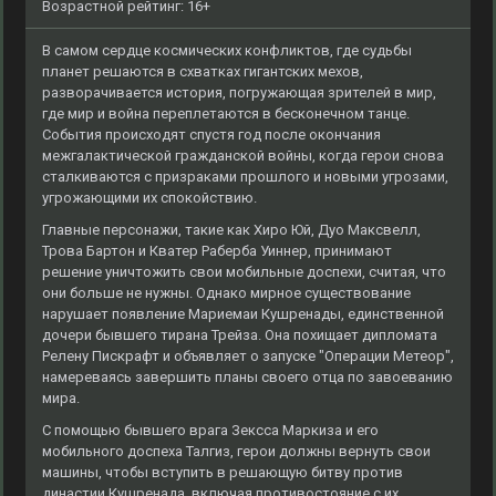
Возрастной рейтинг: 16+
В самом сердце космических конфликтов, где судьбы
планет решаются в схватках гигантских мехов,
разворачивается история, погружающая зрителей в мир,
где мир и война переплетаются в бесконечном танце.
События происходят спустя год после окончания
межгалактической гражданской войны, когда герои снова
сталкиваются с призраками прошлого и новыми угрозами,
угрожающими их спокойствию.
Главные персонажи, такие как Хиро Юй, Дуо Максвелл,
Трова Бартон и Кватер Раберба Уиннер, принимают
решение уничтожить свои мобильные доспехи, считая, что
они больше не нужны. Однако мирное существование
нарушает появление Мариемаи Кушренады, единственной
дочери бывшего тирана Трейза. Она похищает дипломата
Релену Пискрафт и объявляет о запуске "Операции Метеор",
намереваясь завершить планы своего отца по завоеванию
мира.
С помощью бывшего врага Зексса Маркиза и его
мобильного доспеха Талгиз, герои должны вернуть свои
машины, чтобы вступить в решающую битву против
династии Кушренада, включая противостояние с их