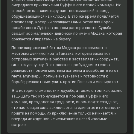
очередного приключения Луффи и его верной команды. Их
спокойное плавание нарушает неожиданный снаряд,
обрушивающийся на их лодку. В это же время появляется
плезиозавр, который похищает Нами, оставляя Зоро и
ослабевшего Луффи в полном растерянности. Судьба
сводит их с маленькой девочкой по имени Мэдака, которая
сражается с пиратами на берегу.
После напряженной битвы Мэдака рассказывает о
жестоких деяниях пирата Ганзака, который захватил
островных жителей в рабство и заставляет их сооружать
гигантскую пушку. Этот рассказ пробуждает в героях
решимость помочь местным жителям и освободить их от
гнета. Мугивары, полные энтузиазма и готовности к
борьбе, решают выступить против Ганзака и его пиратов.
Эта история о смелости и дружбе, а также о том, как важно
защищать тех, кто нуждается в помощи. Луффи и его
команда, преодолевая трудности, вновь подтверждают,
что настоящая сила заключается в единстве и готовности
прийти на помощь. Их приключение только начинается, и
впереди их ждут новые испытания и незабываемые
встречи.