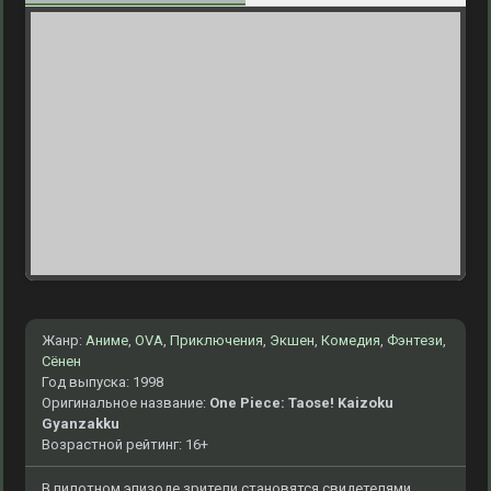
Жанр:
Аниме
,
OVA
,
Приключения
,
Экшен
,
Комедия
,
Фэнтези
,
Сёнен
Год выпуска: 1998
Оригинальное название:
One Piece: Taose! Kaizoku
Gyanzakku
Возрастной рейтинг: 16+
В пилотном эпизоде зрители становятся свидетелями