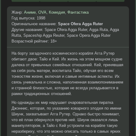
Жанр:
Аниме
,
OVA
,
Комедия
,
Фантастика
Год выпуска: 1998
Оригинальное название:
Space Ofera Agga Ruter
Другие названия: Space Ofera Agga Ruter, Agga Ruta, Agga
Rutta, Spaceship Agga Reuter, Space Opera Agga Ruter
Возрастной рейтинг: 18+
На борту загадочного космического корабля Агга Рутер
обитают двое: Тайо и Кей. Их жизнь на этом мощном судне
далека от привычных семейных отношений. Кей, принявшая
на себя роль матери, воспитала Тайо, обучая его всем
тонкостям жизни, включая и самые интимные аспекты. Их
связь уникальна и сложна, наполненная взаимопониманием
и странной близостью, которая не всегда укладывается в
рамки традиционных отношений.
Но однажды их мир нарушает очаровательная пиратка
Джэннис, которая, по указанию коварного злодея по имени
Шиунк, захватывает Агга Рутер. Однако быстро понимает,
что её план обернулся против неё. Шиунк оказался лишь
манипулятором, а Тайо с Кей устроили на корабле такую
неразбериху, что это можно описать только в самых ярких