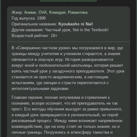
Жанр:
Аниме
,
OVA
,
Комедия
,
Романтика
Год выпуска: 1998
Оригинальное название:
Kyoukasho ni Nai!
Другие названия: Частный урок, Not in the Textbook!
Возрастной рейтинг: 18+
В «Совершенно частном уроке» мы погружаемся в мир, где
границы между учителем и учеником стираются, а знания
облекаются в опасную игру. История разворачивается
вокруг юной и любознательной школьницы, которая решает
взять частный урок у загадочного преподавателя. Этот урок
становится не просто академическим, а настоящим
испытанием, где эмоции и страсти переплетаются с
интеллектуальными задачами.
Главная героиня, полная энтузиазма и стремления к
познанию, вскоре осознает, что её преподаватель не так
прост. Его методы обучения выходят за рамки привычного,
и каждый урок превращается в увлекательный, но порой
рискованный процесс. Между ними возникает напряжённое
взаимодействие, где на кону стоят не только знания, но и
личные границы. Погружаясь в атмосферу таинства и