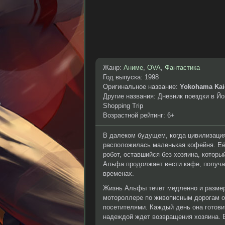
Жанр:
Аниме
,
OVA
,
Фантастика
Год выпуска: 1998
Оригинальное название:
Yokohama Kai
Другие названия: Дневник поездки в Й
Shopping Trip
Возрастной рейтинг: 6+
В далеком будущем, когда цивилизация
расположилась маленькая кофейня. Е
робот, оставшийся без хозяина, которы
Альфа продолжает вести кафе, получая
временах.
Жизнь Альфы течет медленно и размер
мотороллере по живописным дорогам о
посетителями. Каждый день она готови
надеждой ждет возвращения хозяина. В