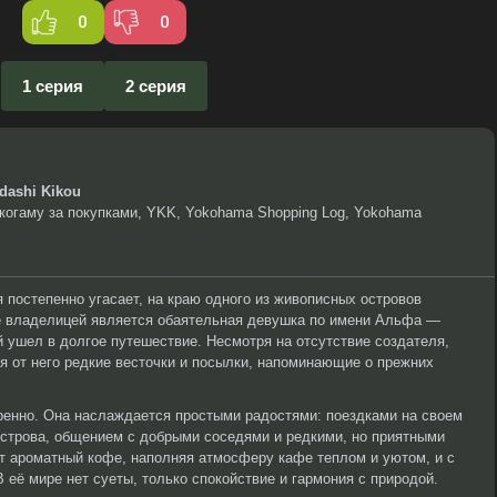
0
0
1 серия
2 серия
dashi Kikou
окогаму за покупками, YKK, Yokohama Shopping Log, Yokohama
 постепенно угасает, на краю одного из живописных островов
ё владелицей является обаятельная девушка по имени Альфа —
й ушел в долгое путешествие. Несмотря на отсутствие создателя,
 от него редкие весточки и посылки, напоминающие о прежних
енно. Она наслаждается простыми радостями: поездками на своем
строва, общением с добрыми соседями и редкими, но приятными
т ароматный кофе, наполняя атмосферу кафе теплом и уютом, и с
 её мире нет суеты, только спокойствие и гармония с природой.