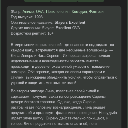
Жанр:
Аниме
,
OVA
,
Приключения
,
Комедия
,
Фэнтези
Год выпуска: 1998
Оригинальное название:
Slayers Excellent
Другие названия: Slayers Excellent OVA
Возрастной рейтинг: 16+
В мире магии и приключений, где опасности поджидают на
каждом шагу, встречаются две необычные волшебницы —
Лина Инверс и Нага Серпент. Их первая встреча, полная
недопонимания и необходимости работать вместе,
происходит в деревне, охваченной ужасом от нападения
вампира. Обе героини, каждая со своим характером и
стилем, вынуждены объединить усилия, чтобы справиться с
угрозой и защитить местных жителей.
Во втором эпизоде Лина, известная своей силой и
сарказмом, получает заказ на сопровождение Сирены,
дочери богатого торговца. Однако, когда Сирена
растрачивает половину вознаграждения, Лина решает
проучить её и организует фальшивое похищение. Но судьба
играет злую шутку: Сирену действительно похищают, и
теперь Лине предстоит не только спасти её, но и