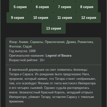
5 серия
6 серия
7 серия
8 серия
9 серия
10 серия
11 серия
12 серия
13 серия
Жанр:
Аниме
,
Сериалы
,
Приключения
,
Драма
,
Романтика
,
Фэнтези
,
Сёдзё
Год выпуска: 1998
Оригинальное название:
Legend of Basara
Возрастной рейтинг: 16+
В маленькой деревушке на свет появились близнецы:
Татара и Сараса. Их рождение было предсказано Наги,
пророком, который заявил, что Татара станет «избранным»,
тем, кто освободит Японию от гнета жестокого Императора
и его четырех сыновей. Однако судьба распорядилась
иначе: безжалостный Красный Король, младший отпрыск
Императора, убивает Татару, оставляя Сарасу с тяжелым
бременем.