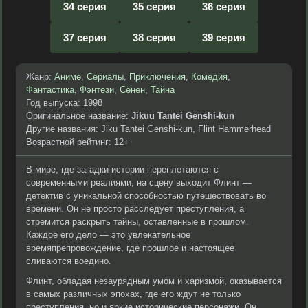
34 серия
35 серия
36 серия
37 серия
38 серия
39 серия
Жанр:
Аниме
,
Сериалы
,
Приключения
,
Комедия
,
Фантастика
,
Фэнтези
,
Сёнен
,
Тайна
Год выпуска: 1998
Оригинальное название:
Jikuu Tantei Genshi-kun
Другие названия: Jiku Tantei Genshi-kun, Flint Hammerhead
Возрастной рейтинг: 12+
В мире, где загадки истории переплетаются с
современными реалиями, на сцену выходит Флинт —
детектив с уникальной способностью путешествовать во
времени. Он не просто расследует преступления, а
стремится раскрыть тайны, оставленные в прошлом.
Каждое его дело — это увлекательное
времяпрепровождение, где прошлое и настоящее
сливаются воедино.
Флинт, обладая незаурядным умом и харизмой, оказывается
в самых различных эпохах, где его ждут не только
преступления, но и яркие исторические персонажи. Он